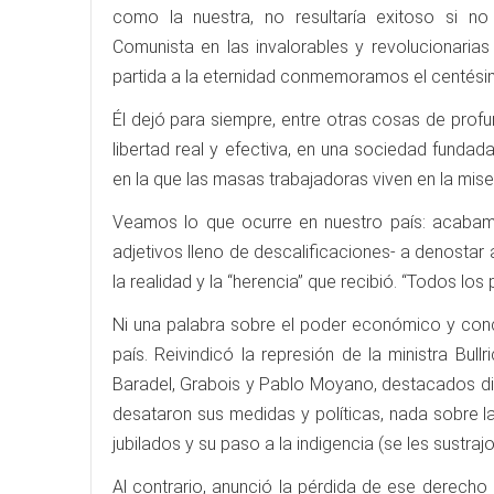
como la nuestra, no resultaría exitoso si no 
Comunista en las invalorables y revolucionaria
partida a la eternidad conmemoramos el centésim
Él dejó para siempre, entre otras cosas de profu
libertad real y efectiva, en una sociedad fundad
en la que las masas trabajadoras viven en la mis
Veamos lo que ocurre en nuestro país: acabamo
adjetivos lleno de descalificaciones- a denostar 
la realidad y la “herencia” que recibió. “Todos lo
Ni una palabra sobre el poder económico y conc
país. Reivindicó la represión de la ministra Bull
Baradel, Grabois y Pablo Moyano, destacados dir
desataron sus medidas y políticas, nada sobre l
jubilados y su paso a la indigencia (se les sustraj
Al contrario, anunció la pérdida de ese derecho 