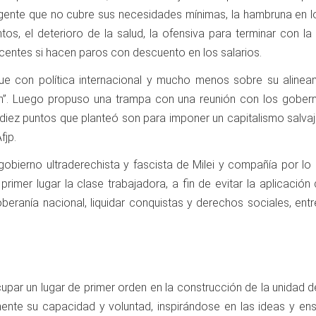
 gente que no cubre sus necesidades mínimas, la hambruna en lo
os, el deterioro de la salud, la ofensiva para terminar con la 
centes si hacen paros con descuento en los salarios.
 que con política internacional y mucho menos sobre su aline
n”. Luego propuso una trampa con una reunión con los gobern
 diez puntos que planteó son para imponer un capitalismo salvaj
fjp.
bierno ultraderechista y fascista de Milei y compañía por lo 
n primer lugar la clase trabajadora, a fin de evitar la aplicac
ranía nacional, liquidar conquistas y derechos sociales, entreg
par un lugar de primer orden en la construcción de la unidad de
mente su capacidad y voluntad, inspirándose en las ideas y ense