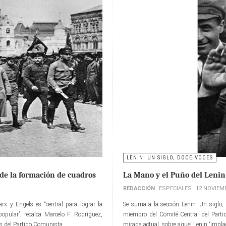
LENIN: UN SIGLO, DOCE VOCES
 de la formación de cuadros
La Mano y el Puño del Lenin
REDACCIÓN
ESPECIALES
12 NOVIEM
arx y Engels es “central para lograr la
Se suma a la sección Lenin: Un siglo,
opular”, recalca Marcelo F. Rodríguez,
miembro del Comité Central del Partid
es del Partido Comunista.
mirada actual, sobre aquel Lenin “implac