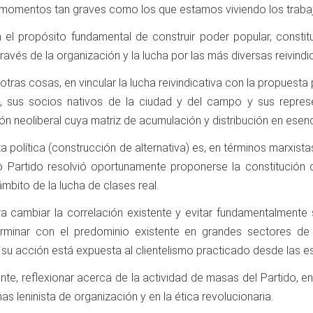
n momentos tan graves como los que estamos viviendo los trabaj
n el propósito fundamental de construir poder popular, consti
ravés de la organización y la lucha por las más diversas reivindi
re otras cosas, en vincular la lucha reivindicativa con la propue
do, sus socios nativos de la ciudad y del campo y sus repr
n neoliberal cuya matriz de acumulación y distribución en esenci
a política (construcción de alternativa) es, en términos marxistas
o Partido resolvió oportunamente proponerse la constitución d
ámbito de la lucha de clases real.
a cambiar la correlación existente y evitar fundamentalmente 
terminar con el predominio existente en grandes sectores de
, su acción está expuesta al clientelismo practicado desde las es
mente, reflexionar acerca de la actividad de masas del Partido, e
as leninista de organización y en la ética revolucionaria.