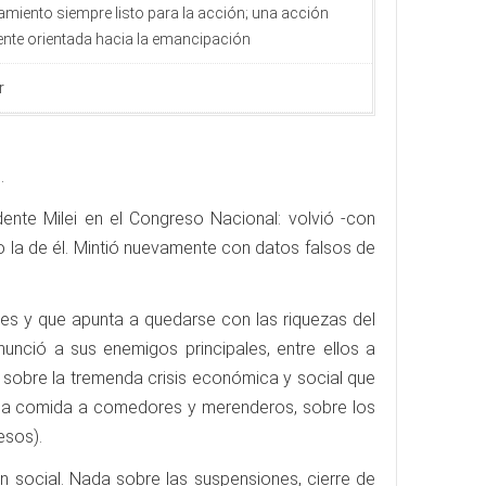
amiento siempre listo para la acción; una acción
te orientada hacia la emancipación
r
.
nte Milei en el Congreso Nacional: volvió -con
vo la de él. Mintió nuevamente con datos falsos de
es y que apunta a quedarse con las riquezas del
 enunció a sus enemigos principales, entre ellos a
 sobre la tremenda crisis económica y social que
re la comida a comedores y merenderos, sobre los
esos).
an social. Nada sobre las suspensiones, cierre de