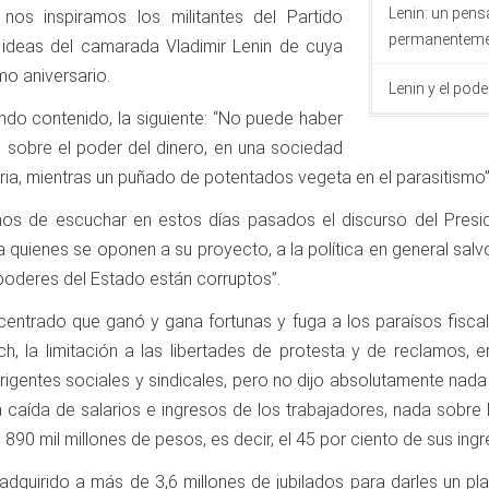
Lenin: un pens
nos inspiramos los militantes del Partido
permanentemen
s ideas del camarada Vladimir Lenin de cuya
o aniversario.
Lenin y el pode
ndo contenido, la siguiente: “No puede haber
a sobre el poder del dinero, en una sociedad
eria, mientras un puñado de potentados vegeta en el parasitismo”
s de escuchar en estos días pasados el discurso del Preside
a quienes se oponen a su proyecto, a la política en general sal
s poderes del Estado están corruptos”.
entrado que ganó y gana fortunas y fuga a los paraísos fiscal
rich, la limitación a las libertades de protesta y de reclamos,
igentes sociales y sindicales, pero no dijo absolutamente nada
a caída de salarios e ingresos de los trabajadores, nada sob
o 890 mil millones de pesos, es decir, el 45 por ciento de sus ingr
adquirido a más de 3,6 millones de jubilados para darles un pl