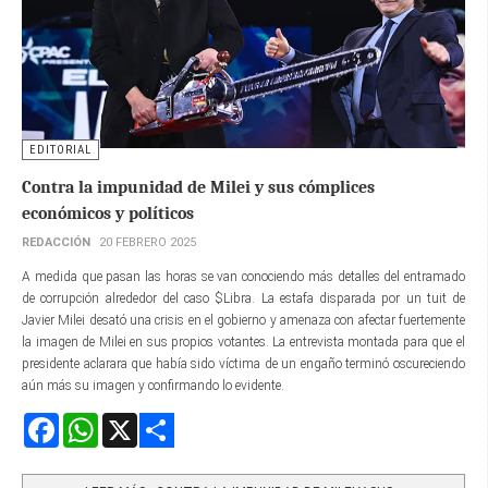
EDITORIAL
Contra la impunidad de Milei y sus cómplices
económicos y políticos
REDACCIÓN
20 FEBRERO 2025
A medida que pasan las horas se van conociendo más detalles del entramado
de corrupción alrededor del caso $Libra. La estafa disparada por un tuit de
Javier Milei desató una crisis en el gobierno y amenaza con afectar fuertemente
la imagen de Milei en sus propios votantes. La entrevista montada para que el
presidente aclarara que había sido víctima de un engaño terminó oscureciendo
aún más su imagen y confirmando lo evidente.
Facebook
WhatsApp
X
Share