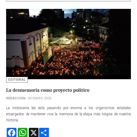
EDITORIAL
La desmemoria como proyecto político
REDACCIÓN
09 ENERO 2025
La motosierra les está pasando por encima a los organismos estatales
encargados de mantener viva la memoria de la etapa más trágica de nuestra
historia.
Facebook
WhatsApp
X