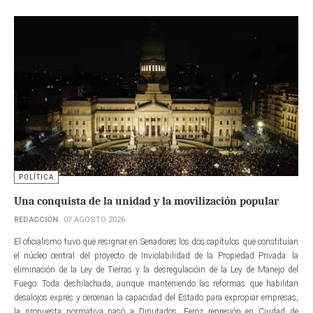
POLÍTICA
Una conquista de la unidad y la movilización popular
REDACCIÓN
07 AGOSTO 2026
El oficialismo tuvo que resignar en Senadores los dos capítulos que constituían
el núcleo central del proyecto de Inviolabilidad de la Propiedad Privada: la
eliminación de la Ley de Tierras y la desregulacióin de la Ley de Manejo del
Fuego. Toda deshilachada, aunque manteniendo las reformas que habilitan
desalojos exprés y cercenan la capacidad del Estado para expropiar empresas,
la propuesta normativa pasó a Diputados. Feroz represión en Ciudad de