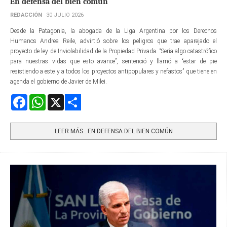
En defensa del bien común
REDACCIÓN
30 JULIO 2026
Desde la Patagonia, la abogada de la Liga Argentina por los Derechos
Humanos Andrea Reile, advirtió sobre los peligros que trae aparejado el
proyecto de ley de Inviolabilidad de la Propiedad Privada. “Sería algo catastrófico
para nuestras vidas que esto avance”, sentenció y llamó a “estar de pie
resistiendo a este y a todos los proyectos antipopulares y nefastos” que tiene en
agenda el gobierno de Javier de Milei.
Facebook
WhatsApp
X
Share
LEER MÁS…EN DEFENSA DEL BIEN COMÚN