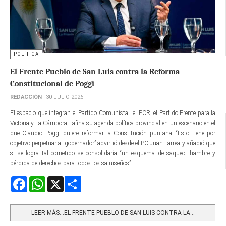
POLÍTICA
El Frente Pueblo de San Luis contra la Reforma
Constitucional de Poggi
REDACCIÓN
30 JULIO 2026
El espacio que integran el Partido Comunista, el PCR, el Partido Frente para la
Victoria y La Cámpora, afina su agenda política provincial en un escenario en el
que Claudio Poggi quiere reformar la Constitución puntana. “Esto tiene por
objetivo perpetuar al gobernador” advirtió desde el PC Juan Larrea y añadió que
si se logra tal cometido se consolidaría “un esquema de saqueo, hambre y
pérdida de derechos para todos los saluiseños”.
Facebook
WhatsApp
X
Share
LEER MÁS…EL FRENTE PUEBLO DE SAN LUIS CONTRA LA...