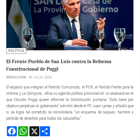
POLÍTICA
El Frente Pueblo de San Luis contra la Reforma
Constitucional de Poggi
REDACCIÓN
30 JULIO 2026
El espacio que integran el Partido Comunista, el PCR, el Partido Frente para la
Victoria y La Cámpora, afina su agenda política provincial en un escenario en el
que Claudio Poggi quiere reformar la Constitución puntana. “Esto tiene por
objetivo perpetuar al gobernador” advirtió desde el PC Juan Larrea y añadió que
si se logra tal cometido se consolidaría “un esquema de saqueo, hambre y
pérdida de derechos para todos los saluiseños”.
Facebook
WhatsApp
X