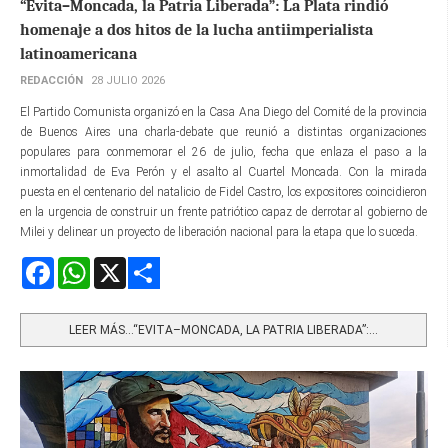
“Evita–Moncada, la Patria Liberada”: La Plata rindió
homenaje a dos hitos de la lucha antiimperialista
latinoamericana
REDACCIÓN
28 JULIO 2026
El Partido Comunista organizó en la Casa Ana Diego del Comité de la provincia
de Buenos Aires una charla-debate que reunió a distintas organizaciones
populares para conmemorar el 26 de julio, fecha que enlaza el paso a la
inmortalidad de Eva Perón y el asalto al Cuartel Moncada. Con la mirada
puesta en el centenario del natalicio de Fidel Castro, los expositores coincidieron
en la urgencia de construir un frente patriótico capaz de derrotar al gobierno de
Milei y delinear un proyecto de liberación nacional para la etapa que lo suceda.
Facebook
WhatsApp
X
Share
LEER MÁS…“EVITA–MONCADA, LA PATRIA LIBERADA”:...