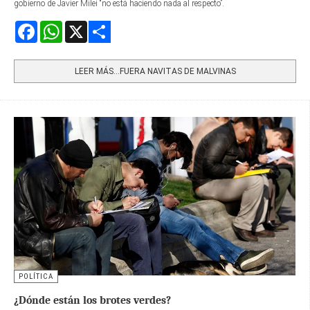
gobierno de Javier Milei “no está haciendo nada al respecto”.
Facebook
WhatsApp
X
Share
LEER MÁS…FUERA NAVITAS DE MALVINAS
POLÍTICA
¿Dónde están los brotes verdes?