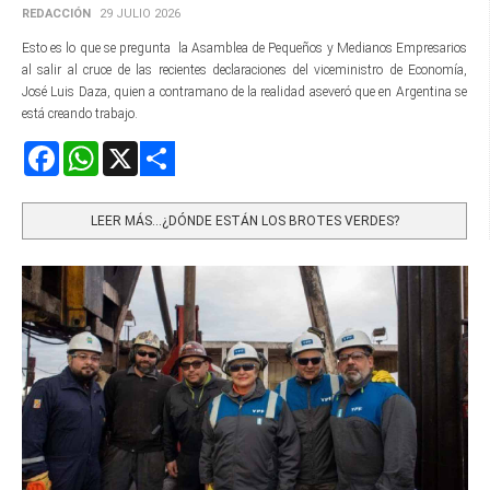
REDACCIÓN
29 JULIO 2026
Esto es lo que se pregunta la Asamblea de Pequeños y Medianos Empresarios
al salir al cruce de las recientes declaraciones del viceministro de Economía,
José Luis Daza, quien a contramano de la realidad aseveró que en Argentina se
está creando trabajo.
Facebook
WhatsApp
X
Share
LEER MÁS…¿DÓNDE ESTÁN LOS BROTES VERDES?