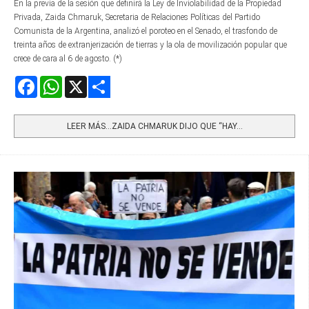
En la previa de la sesión que definirá la Ley de Inviolabilidad de la Propiedad
Privada, Zaida Chmaruk, Secretaria de Relaciones Políticas del Partido
Comunista de la Argentina, analizó el poroteo en el Senado, el trasfondo de
treinta años de extranjerización de tierras y la ola de movilización popular que
crece de cara al 6 de agosto. (*)
Facebook
WhatsApp
X
Share
LEER MÁS…ZAIDA CHMARUK DIJO QUE “HAY...