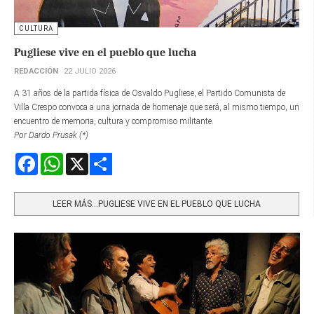
CULTURA
Pugliese vive en el pueblo que lucha
REDACCIÓN
22 JULIO 2026
A 31 años de la partida física de Osvaldo Pugliese, el Partido Comunista de
Villa Crespo convoca a una jornada de homenaje que será, al mismo tiempo, un
encuentro de memoria, cultura y compromiso militante.
Por Dardo Prusak (*)
Facebook
WhatsApp
X
Share
LEER MÁS…PUGLIESE VIVE EN EL PUEBLO QUE LUCHA