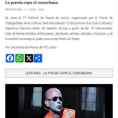
La poesía copa el conurbano
REDACCIÓN
11 JUNIO 2026
Se viene el 1º Festival de Poesía de Lanús, organizado por el Frente de
Trabajadores de la Cultura. Será este sábado 13 de junio en el el Club Cultural y
Deportivo Máximo Gorki, de Valentín Alsina, a partir de las 19 Intervendrán
más de treinta artistas, entre poetas, escritores, actores, actrices y músicos, y se
le rendirá homenaje al poeta comunista Pedro de Todos.
Por Secretaría de Prensa del PC Lanús
Facebook
WhatsApp
X
Share
LEER MÁS… LA POESÍA COPA EL CONURBANO