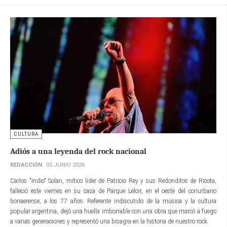
CULTURA
Adiós a una leyenda del rock nacional
REDACCIÓN
05 JUNIO 2026
Carlos "Indio" Solari, mítico líder de Patricio Rey y sus Redonditos de Ricota,
falleció este viernes en su casa de Parque Leloir, en el oeste del conurbano
bonaerense, a los 77 años. Referente indiscutido de la música y la cultura
popular argentina, dejó una huella imborrable con una obra que marcó a fuego
a varias generaciones y representó una bisagra en la historia de nuestro rock.