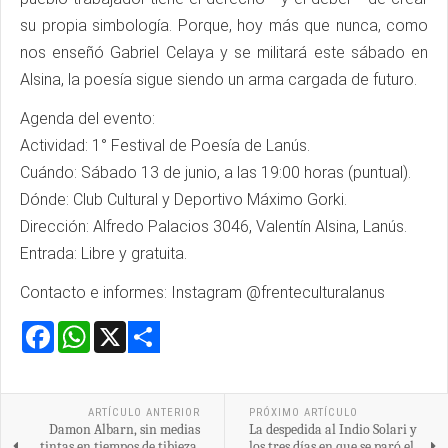
su propia simbología. Porque, hoy más que nunca, como
nos enseñó Gabriel Celaya y se militará este sábado en
Alsina, la poesía sigue siendo un arma cargada de futuro.
Agenda del evento:
Actividad: 1° Festival de Poesía de Lanús.
Cuándo: Sábado 13 de junio, a las 19:00 horas (puntual).
Dónde: Club Cultural y Deportivo Máximo Gorki.
Dirección: Alfredo Palacios 3046, Valentín Alsina, Lanús.
Entrada: Libre y gratuita.
Contacto e informes: Instagram @frenteculturalanus
Facebook
WhatsApp
X
Share
ARTÍCULO ANTERIOR
PRÓXIMO ARTÍCULO
Damon Albarn, sin medias
La despedida al Indio Solari y
tintas en tiempos de tibieza.
los tres días en que se paró el