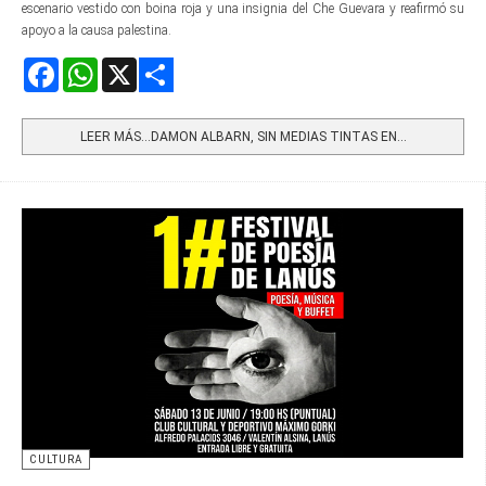
escenario vestido con boina roja y una insignia del Che Guevara y reafirmó su
apoyo a la causa palestina.
Facebook
WhatsApp
X
Share
LEER MÁS…DAMON ALBARN, SIN MEDIAS TINTAS EN...
CULTURA