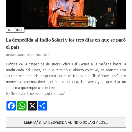
CULTURA
La despedida al Indio Solari y los tres días en que se paró
el país
REDACCIÓN
08 JUNIO 2026
Crónica de la despedida del Indio Solari. Del viernes a la mañana hasta la
madrugada del lunes, en que terminó el abrazo colectivo, se abrieron una
enorme cantidad de preguntas sobre el futuro que “llegó hace rato”. Los
momentos conmovedores del fin de semana, las voces y lo que deja un
emblema que empieza a ser leyenda.
(*)
Gentileza de purocontenido.com.ar/
Facebook
WhatsApp
X
Share
LEER MÁS…LA DESPEDIDA AL INDIO SOLARI Y LOS...