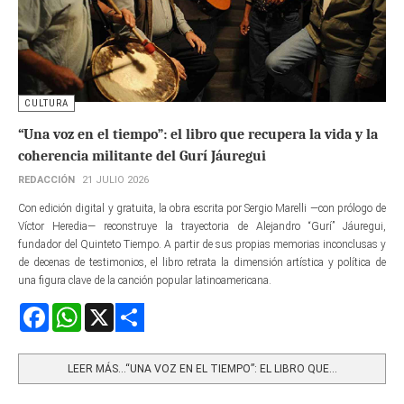
CULTURA
“Una voz en el tiempo”: el libro que recupera la vida y la
coherencia militante del Gurí Jáuregui
REDACCIÓN
21 JULIO 2026
Con edición digital y gratuita, la obra escrita por Sergio Marelli —con prólogo de
Víctor Heredia— reconstruye la trayectoria de Alejandro “Gurí” Jáuregui,
fundador del Quinteto Tiempo. A partir de sus propias memorias inconclusas y
de decenas de testimonios, el libro retrata la dimensión artística y política de
una figura clave de la canción popular latinoamericana.
Facebook
WhatsApp
X
Share
LEER MÁS…“UNA VOZ EN EL TIEMPO”: EL LIBRO QUE...