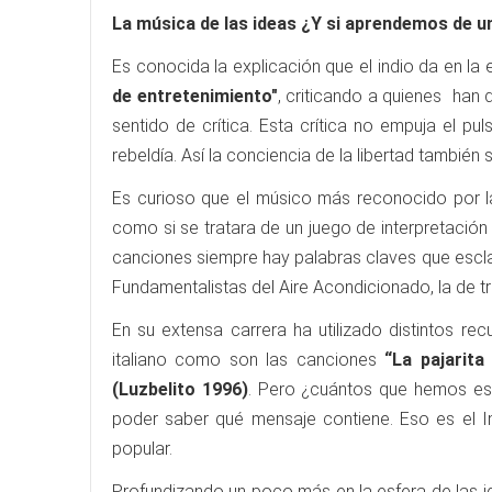
La música de las ideas ¿Y si aprendemos de u
Es conocida la explicación que el indio da en la 
de entretenimiento"
, criticando a quienes han
sentido de crítica. Esta crítica no empuja el p
rebeldía. Así la conciencia de la libertad también s
Es curioso que el músico más reconocido por la 
como si se tratara de un juego de interpretación
canciones siempre hay palabras claves que escla
Fundamentalistas del Aire Acondicionado, la de tr
En su extensa carrera ha utilizado distintos re
italiano como son las canciones
“La pajarita
(Luzbelito 1996)
. Pero ¿cuántos que hemos esc
poder saber qué mensaje contiene. Eso es el I
popular.
Profundizando un poco más en la esfera de las i