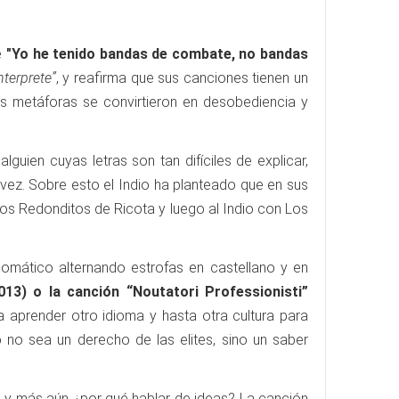
e
"Yo he tenido bandas de combate, no bandas
nterprete”
, y reafirma que sus canciones tienen un
sus metáforas se convirtieron en desobediencia y
uien cuyas letras son tan difíciles de explicar,
 vez. Sobre esto el Indio ha planteado que en sus
os Redonditos de Ricota y luego al Indio con Los
diomático alternando estrofas en castellano y en
013) o la canción “Noutatori Professionisti”
aprender otro idioma y hasta otra cultura para
no sea un derecho de las elites, sino un saber
? y más aún ¿por qué hablar de ideas? La canción