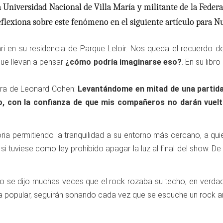
la Universidad Nacional de Villa María y militante de la Feder
reflexiona sobre este fenómeno en el siguiente artículo para N
lari en su residencia de Parque Leloir. Nos queda el recuerdo d
ue llevan a pensar
¿cómo podría imaginarse eso?
. En su lib
nera de Leonard Cohen:
Levantándome en mitad de una partida 
o, con la confianza de que mis compañeros no darán vuelt
toria permitiendo la tranquilidad a su entorno más cercano, a q
 tuviese como ley prohibido apagar la luz al final del show. De
do se dijo muchas veces que el rock rozaba su techo, en verdad 
 popular, seguirán sonando cada vez que se escuche un rock and 