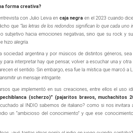
na forma creativa?
entrevista con Julio Leiva en
caja negra
en el 2023 cuando dic
 dicho que
“las letras de los redondos significan lo que cada uno i
ulso subjetivo hacia emociones negativas, sino que su rock y 
e hizo alegría.
sociedad argentina y por músicos de distintos géneros, sea alg
 y para interpretar hay que pensar, volver a escuchar una y otra
recen el sentido. Sin embargo, esa fue la mística que marcó a L
ansmitir un mensaje intrigante.
cursos que implementó en sus creaciones, entre ellos el uso i
 pechiblanca (scherzo)” (pajaritos bravos, muchachitos 2
uchado al INDIO sabemos de italiano? como si nos invitara a 
ndio un “ambicioso del conocimiento” y que ese conocimiento 
deas ¿qué tantas ideas ponía el indio en juego cuando cantaba