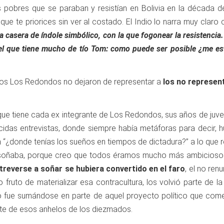
pobres que se paraban y resistían en Bolivia en la década d
que te priorices sin ver al costado. El Indio lo narra muy claro
 casera de índole simbólico, con la que fogonear la resistenci
 el que tiene mucho de tío Tom: como puede ser posible ¿me e
pos Los Redondos no dejaron de representar a
los no represen
ue tiene cada ex integrante de Los Redondos, sus años de juven
cidas entrevistas, donde siempre había metáforas para decir, 
on “¿donde tenías los sueños en tiempos de dictadura?” a lo que 
soñaba, porque creo que todos éramos mucho más ambiciosos
treverse a soñar se hubiera convertido en el faro
, el no ren
fruto de materializar esa contracultura, los volvió parte de l
o fue sumándose en parte de aquel proyecto político que co
rte de esos anhelos de los diezmados.