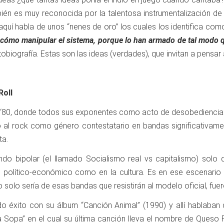
ién es muy reconocida por la talentosa instrumentalización de S
o aquí habla de unos “nenes de oro” los cuales los identifica co
 cómo manipular el sistema, porque lo han armado de tal modo q
tobiografía. Estas son las ideas (verdades), que invitan a pensar
Roll
los ‘80, donde todos sus exponentes como acto de desobedienci
zó al rock como género contestatario en bandas significativamen
ta.
o bipolar (el llamado Socialismo real vs capitalismo) solo qu
 político-económico como en la cultura. Es en ese escenario 
solo sería de esas bandas que resistirán al modelo oficial, fue
o éxito con su álbum “Canción Animal” (1990) y allí hablaban 
 Sopa” en el cual su última canción lleva el nombre de Queso 