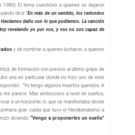
e 1980). El tema cuestionó a quienes se dejaron
 cuando dice “
En más de un sentido, los redondos
a. Hacíamos daño con lo que podíamos. La canción
stoy revelando yo por vos, y vos no sos capaz de
tados
y de nombrar a quienes lucharon, a quienes
tud, de formación son previos al último golpe de
hubo una en particular donde no hizo uso de este
respondió : “Yo tengo algunos muertos queridos. A
 me parece. Más ambiciosos a nivel de sueños,
unciar a un horizonte, lo que se manifestaba desde
a primera gran caída que tuvo el Neoliberalismo a
menzó diciendo
“Vengo a proponerles un sueño”