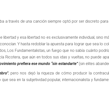
aba a través de una canción siempre optó por ser discreto para 
e libertad y esa libertad no es exclusivamente individual, sino m
conocían. Y hasta redoblar la apuesta para lograr que sea lo col
dos, Los Fundamentalistas, un fuego que no sabía cuánto podría
ecía Ricotera, que aún en todos sus idas y vueltas, no puede ap
 movimiento prefiera ese mundo
“sin estandarte”
(sin elites aband
ebro”
, pero nos dejó la riqueza de cómo producir la contracu
 que sea en la subjetividad popular, internacionalista y fundam