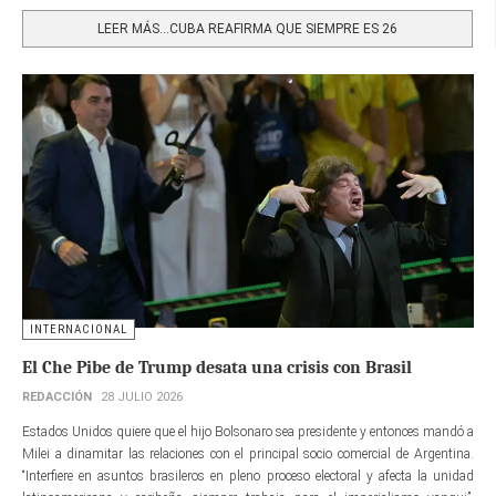
Share
LEER MÁS…CUBA REAFIRMA QUE SIEMPRE ES 26
INTERNACIONAL
El Che Pibe de Trump desata una crisis con Brasil
REDACCIÓN
28 JULIO 2026
Estados Unidos quiere que el hijo Bolsonaro sea presidente y entonces mandó a
Milei a dinamitar las relaciones con el principal socio comercial de Argentina.
“Interfiere en asuntos brasileros en pleno proceso electoral y afecta la unidad