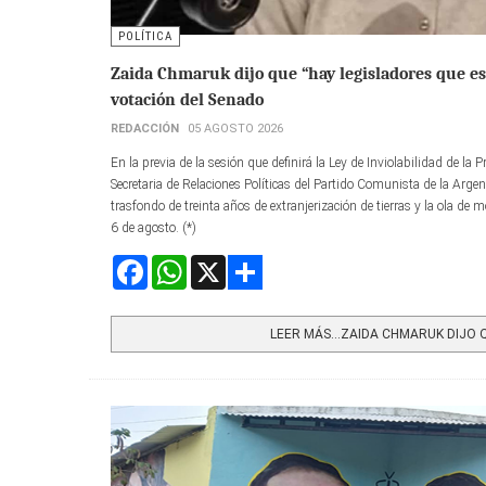
POLÍTICA
Zaida Chmaruk dijo que “hay legisladores que est
votación del Senado
REDACCIÓN
05 AGOSTO 2026
En la previa de la sesión que definirá la Ley de Inviolabilidad de l
Secretaria de Relaciones Políticas del Partido Comunista de la Argent
trasfondo de treinta años de extranjerización de tierras y la ola de m
6 de agosto. (*)
Facebook
WhatsApp
X
Share
LEER MÁS…ZAIDA CHMARUK DIJO QU