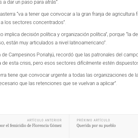
 a dar un paso para atrás”.
Basterra “va a tener que convocar a la gran franja de agricultura
r a los sectores concentrados”.
sto implica decisión política y organización política”, porque “l
o, están muy articulados a nivel latinoamericano”.
n de Campesinos Poriahjú, recordó que las patronales del campo 
 de esta crisis, pero esos sectores difícilmente estén dispuestos 
rra tiene que convocar urgente a todas las organizaciones de la a
esario que las retenciones que se vuelvan a aplicar”.
ARTÍCULO ANTERIOR
PRÓXIMO ARTÍCULO
 por el femicidio de Florencia Gómez
Querida por su pueblo