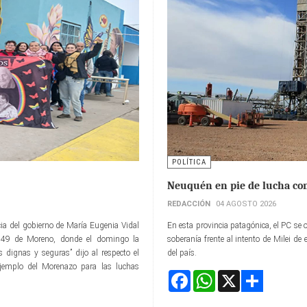
POLÍTICA
Neuquén en pie de lucha cont
REDACCIÓN
04 AGOSTO 2026
ia del gobierno de María Eugenia Vidal
En esta provincia patagónica, el PC se o
ela 49 de Moreno, donde el domingo la
soberanía frente al intento de Milei de 
 dignas y seguras” dijo al respecto el
del país.
jemplo del Morenazo para las luchas
Facebook
WhatsApp
X
Share