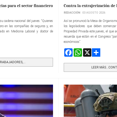
ias para el sector financiero
Contra la extrajerización de 
REDACCIÓN
03 AGOSTO 2026
su cadena nacional del jueves. “Quienes
Así se pronunció la Mesa de Organismo
ciero en las compañías de seguros y, en
los legisladores que deben comenzar 
izado en Medicina Laboral y doctor de
Propiedad Privada este jueves, el que a
recuerda que están en el Congreso “pa
económicos”.
Facebook
WhatsApp
X
Share
RABAJADORES,...
LEER MÁS…CONTR