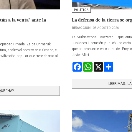
POLÍTICA
án a la venta” ante la
La defensa de la tierra se or
REDACCIÓN
05 AGOSTO 2026
La Multisectorial Berazategui que, ent
Jubilados Liberación publicó una carta 
a Propiedad Privada, Zaida Chmaruk,
que se pronuncie en contra del Proyec
ina, analizó el poroteo en el Senado, el
Javier Milei.
ovilización popular que crece de cara al
Facebook
WhatsApp
X
Share
LEER MÁS…LA 
E “HAY...