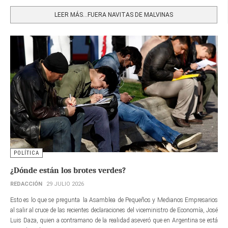
Share
LEER MÁS…FUERA NAVITAS DE MALVINAS
POLÍTICA
¿Dónde están los brotes verdes?
REDACCIÓN
29 JULIO 2026
Esto es lo que se pregunta la Asamblea de Pequeños y Medianos Empresarios
al salir al cruce de las recientes declaraciones del viceministro de Economía, José
Luis Daza, quien a contramano de la realidad aseveró que en Argentina se está