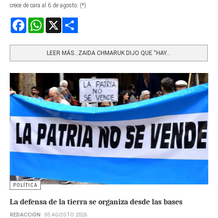
crece de cara al 6 de agosto. (*)
Facebook
WhatsApp
X
Share
LEER MÁS…ZAIDA CHMARUK DIJO QUE “HAY...
POLÍTICA
La defensa de la tierra se organiza desde las bases
REDACCIÓN
05 AGOSTO 2026