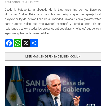
REDACCIÓN
30 JULIO 2026
Desde la Patagonia, la abogada de la Liga Argentina por los Derechos
Humanos Andrea Reile, advirtió sobre los peligros que trae aparejado el
proyecto de ley de Inviolabilidad de la Propiedad Privada. “Sería algo catastrófico
para nuestras vidas que esto avance”, sentenció y llamó a “estar de pie
resistiendo a este y a todos los proyectos antipopulares y nefastos” que tiene en
agenda el gobierno de Javier de Milei.
Facebook
WhatsApp
X
Share
LEER MÁS…EN DEFENSA DEL BIEN COMÚN