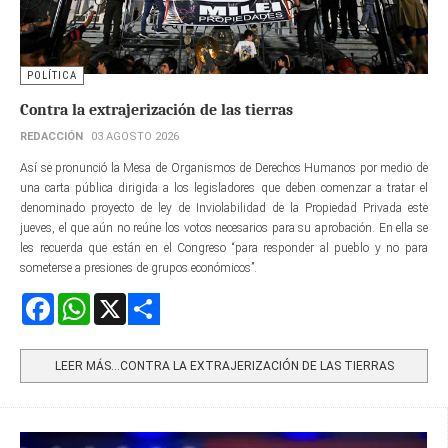
POLÍTICA
Contra la extrajerización de las tierras
REDACCIÓN
03 AGOSTO 2026
Así se pronunció la Mesa de Organismos de Derechos Humanos por medio de
una carta pública dirigida a los legisladores que deben comenzar a tratar el
denominado proyecto de ley de Inviolabilidad de la Propiedad Privada este
jueves, el que aún no reúne los votos necesarios para su aprobación. En ella se
les recuerda que están en el Congreso “para responder al pueblo y no para
someterse a presiones de grupos económicos”.
Facebook
WhatsApp
X
Share
LEER MÁS…CONTRA LA EXTRAJERIZACIÓN DE LAS TIERRAS