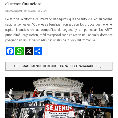
el sector financiero
REDACCIÓN
03 AGOSTO 2026
De esto va la reforma del mercado de seguros que adelantó Miei en su cadena
nacional del jueves. “Quienes se benefician con eso son los grupos que tienen el
capital financiero en las compañías de seguros y, en particular, las ART”,
puntualizó Jorge Kohen, médico especializado en Medicina Laboral y doctor de
posgrado en las Universidades nacionales de Cuyo y del Comahue.
Facebook
WhatsApp
X
Share
LEER MÁS…MENOS DERECHOS PARA LOS TRABAJADORES,...