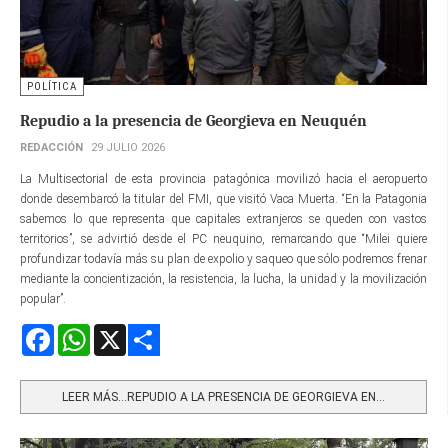
POLÍTICA
Repudio a la presencia de Georgieva en Neuquén
REDACCIÓN
29 JULIO 2026
La Multisectorial de esta provincia patagónica movilizó hacia el aeropuerto
donde desembarcó la titular del FMI, que visitó Vaca Muerta. “En la Patagonia
sabemos lo que representa que capitales extranjeros se queden con vastos
territorios”, se advirtió desde el PC neuquino, remarcando que “Milei quiere
profundizar todavía más su plan de expolio y saqueo que sólo podremos frenar
mediante la concientización, la resistencia, la lucha, la unidad y la movilización
popular”.
Facebook
WhatsApp
X
Share
LEER MÁS…REPUDIO A LA PRESENCIA DE GEORGIEVA EN...