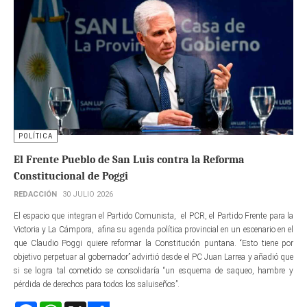
POLÍTICA
El Frente Pueblo de San Luis contra la Reforma
Constitucional de Poggi
REDACCIÓN
30 JULIO 2026
El espacio que integran el Partido Comunista, el PCR, el Partido Frente para la
Victoria y La Cámpora, afina su agenda política provincial en un escenario en el
que Claudio Poggi quiere reformar la Constitución puntana. “Esto tiene por
objetivo perpetuar al gobernador” advirtió desde el PC Juan Larrea y añadió que
si se logra tal cometido se consolidaría “un esquema de saqueo, hambre y
pérdida de derechos para todos los saluiseños”.
Facebook
WhatsApp
X