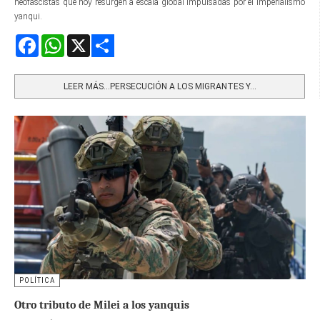
neofascistas que hoy resurgen a escala global impulsadas por el imperialismo
yanqui.
Facebook
WhatsApp
X
Share
LEER MÁS…PERSECUCIÓN A LOS MIGRANTES Y...
POLÍTICA
Otro tributo de Milei a los yanquis