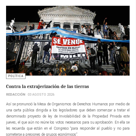
POLÍTICA
Contra la extrajerización de las tierras
REDACCIÓN
03 AGOSTO 2026
Así se pronunció la Mesa de Organismos de Derechos Humanos por medio de
una carta pública dirigida a los legisladores que deben comenzar a tratar el
denominado proyecto de ley de Inviolabilidad de la Propiedad Privada este
jueves, el que aún no reúne los votos necesarios para su aprobación. En ella se
les recuerda que están en el Congreso “para responder al pueblo y no para
someterse a presiones de grupos económicos”.