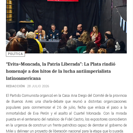
POLÍTICA
“Evita–Moncada, la Patria Liberada”: La Plata rindió
homenaje a dos hitos de la lucha antiimperialista
latinoamericana
REDACCIÓN
28 JULIO 2026
El Partido Comunista organizó en la Casa Ana Diego del Comité de la provincia
de Buenos Aires una charla-debate que reunió a distintas organizaciones
populares para conmemorar el 26 de julio, fecha que enlaza el paso a la
inmortalidad de Eva Perón y el asalto al Cuartel Moncada. Con la mirada
puesta en el centenario del natalicio de Fidel Castro, los expositores coincidieron
en la urgencia de construir un frente patriótico capaz de derrotar al gobierno de
Milei y delinear un proyecto de liberación nacional para la etapa que lo suceda.