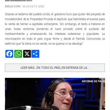
REDACCIÓN
06 AGOSTO 2026
Gracias al reclamo del pueblo unido, el gobierno tuvo que quitar del proyecto de
Inviolabilidad de la Propiedad Privada el capítulo que habilitaba el avance para
la venta de tierras a capitales extranjeros. Sin embargo, el texto a tratarse en
unas horas continúa poniendo el lucro privado sobre el cuidado del
medioambiente y amenazando los intereses soberanos y populares. La
movilización en todo el país sigue firme y desde el Partido Comunista se
reafirmó que “la tierra no se vende, no se quema ni se desaloja”.
Facebook
WhatsApp
X
Share
LEER MÁS…EN TODO EL PAÍS, EN DEFENSA DE LA...