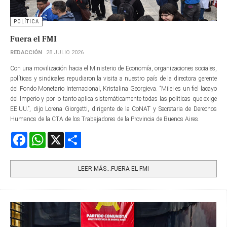
POLÍTICA
Fuera el FMI
REDACCIÓN
28 JULIO 2026
Con una movilización hacia el Ministerio de Economía, organizaciones sociales,
políticas y sindicales repudiaron la visita a nuestro país de la directora gerente​
del Fondo Monetario Internacional, Kristalina Georgieva. “Milei es un fiel lacayo
del Imperio y por lo tanto aplica sistemáticamente todas las políticas que exige
EE.UU.”, dijo Lorena Giorgetti, dirigente de la CoNAT y Secretaria de Derechos
Humanos de la CTA de los Trabajadores de la Provincia de Buenos Aires.
Facebook
WhatsApp
X
Share
LEER MÁS…FUERA EL FMI