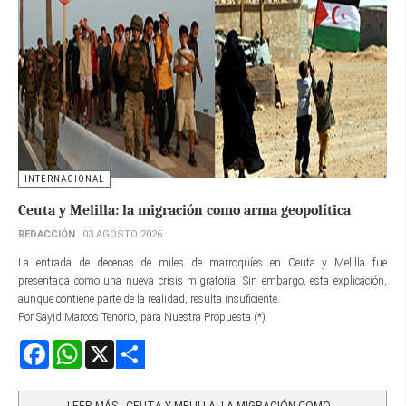
INTERNACIONAL
Ceuta y Melilla: la migración como arma geopolítica
REDACCIÓN
03 AGOSTO 2026
La entrada de decenas de miles de marroquíes en Ceuta y Melilla fue
presentada como una nueva crisis migratoria. Sin embargo, esta explicación,
aunque contiene parte de la realidad, resulta insuficiente.
Por Sayid Marcos Tenório, para Nuestra Propuesta (*)
Facebook
WhatsApp
X
Share
LEER MÁS…CEUTA Y MELILLA: LA MIGRACIÓN COMO...