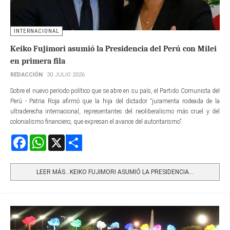
INTERNACIONAL
Keiko Fujimori asumió la Presidencia del Perú con Milei
en primera fila
REDACCIÓN
30 JULIO 2026
Sobre el nuevo período político que se abre en su país, el Partido Comunista del
Perú - Patria Roja afirmó que la hija del dictador “juramenta rodeada de la
ultraderecha internacional, representantes del neoliberalismo más cruel y del
colonialismo financiero, que expresan el avance del autoritarismo”.
Facebook
WhatsApp
X
Share
LEER MÁS…KEIKO FUJIMORI ASUMIÓ LA PRESIDENCIA...