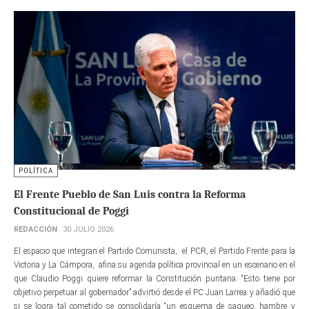
POLÍTICA
El Frente Pueblo de San Luis contra la Reforma
Constitucional de Poggi
REDACCIÓN
30 JULIO 2026
El espacio que integran el Partido Comunista, el PCR, el Partido Frente para la
Victoria y La Cámpora, afina su agenda política provincial en un escenario en el
que Claudio Poggi quiere reformar la Constitución puntana. “Esto tiene por
objetivo perpetuar al gobernador” advirtió desde el PC Juan Larrea y añadió que
si se logra tal cometido se consolidaría “un esquema de saqueo, hambre y