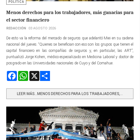
POLÍTICA
Menos derechos para los trabajadores, más ganacias para
el sector financiero
REDACCIÓN
03 AGOSTO 2026
De esto va la reforma del mercado de seguros que adelantó Miei en su cadena
nacional del jueves. “Quienes se benefician con eso son los grupos que tienen el
capital financiero en las compañías de seguros y, en particular, las ART”,
puntualizó Jorge Kohen, médico especializado en Medicina Laboral y doctor de
posgrado en las Universidades nacionales de Cuyo y del Comahue.
Facebook
WhatsApp
X
Share
LEER MÁS…MENOS DERECHOS PARA LOS TRABAJADORES,...