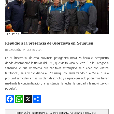
POLÍTICA
Repudio a la presencia de Georgieva en Neuquén
REDACCIÓN
29 JULIO 2026
La Multisectorial de esta provincia patagónica movilizó hacia el aeropuerto
donde desembarcó la titular del FMI, que visitó Vaca Muerta. “En la Patagonia
sabemos lo que representa que capitales extranjeros se queden con vastos
territorios”, se advirtió desde el PC neuquino, remarcando que “Milei quiere
profundizar todavía más su plan de expolio y saqueo que sólo podremos frenar
mediante la concientización, la resistencia, la lucha, la unidad y la movilización
popular”.
Facebook
WhatsApp
X
Share
LEER MÁS…REPUDIO A LA PRESENCIA DE GEORGIEVA EN...