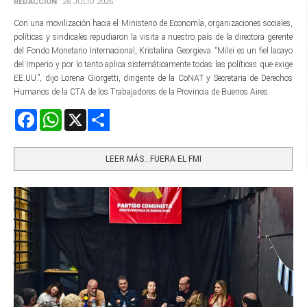
REDACCIÓN
28 JULIO 2026
Con una movilización hacia el Ministerio de Economía, organizaciones sociales,
políticas y sindicales repudiaron la visita a nuestro país de la directora gerente​
del Fondo Monetario Internacional, Kristalina Georgieva. “Milei es un fiel lacayo
del Imperio y por lo tanto aplica sistemáticamente todas las políticas que exige
EE.UU.”, dijo Lorena Giorgetti, dirigente de la CoNAT y Secretaria de Derechos
Humanos de la CTA de los Trabajadores de la Provincia de Buenos Aires.
Facebook
WhatsApp
X
Share
LEER MÁS…FUERA EL FMI