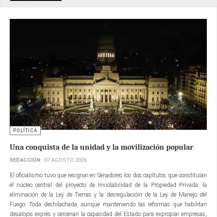
POLÍTICA
Una conquista de la unidad y la movilización popular
REDACCIÓN
07 AGOSTO 2026
El oficialismo tuvo que resignar en Senadores los dos capítulos que constituían
el núcleo central del proyecto de Inviolabilidad de la Propiedad Privada: la
eliminación de la Ley de Tierras y la desregulacióin de la Ley de Manejo del
Fuego. Toda deshilachada, aunque manteniendo las reformas que habilitan
desalojos exprés y cercenan la capacidad del Estado para expropiar empresas,