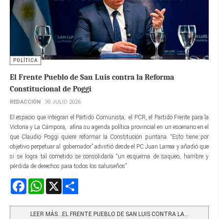
POLÍTICA
El Frente Pueblo de San Luis contra la Reforma
Constitucional de Poggi
REDACCIÓN
30 JULIO 2026
El espacio que integran el Partido Comunista, el PCR, el Partido Frente para la
Victoria y La Cámpora, afina su agenda política provincial en un escenario en el
que Claudio Poggi quiere reformar la Constitución puntana. “Esto tiene por
objetivo perpetuar al gobernador” advirtió desde el PC Juan Larrea y añadió que
si se logra tal cometido se consolidaría “un esquema de saqueo, hambre y
pérdida de derechos para todos los saluiseños”.
Facebook
WhatsApp
X
Share
LEER MÁS…EL FRENTE PUEBLO DE SAN LUIS CONTRA LA...