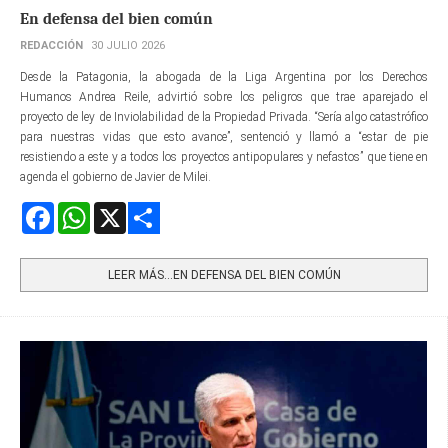
En defensa del bien común
REDACCIÓN
30 JULIO 2026
Desde la Patagonia, la abogada de la Liga Argentina por los Derechos
Humanos Andrea Reile, advirtió sobre los peligros que trae aparejado el
proyecto de ley de Inviolabilidad de la Propiedad Privada. “Sería algo catastrófico
para nuestras vidas que esto avance”, sentenció y llamó a “estar de pie
resistiendo a este y a todos los proyectos antipopulares y nefastos” que tiene en
agenda el gobierno de Javier de Milei.
Facebook
WhatsApp
X
Share
LEER MÁS…EN DEFENSA DEL BIEN COMÚN