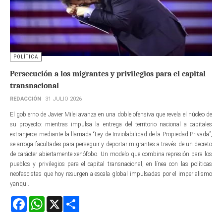
POLÍTICA
Persecución a los migrantes y privilegios para el capital
transnacional
REDACCIÓN
31 JULIO 2026
El gobierno de Javier Milei avanza en una doble ofensiva que revela el núcleo de
su proyecto: mientras impulsa la entrega del territorio nacional a capitales
extranjeros mediante la llamada “Ley de Inviolabilidad de la Propiedad Privada”,
se arroga facultades para perseguir y deportar migrantes a través de un decreto
de carácter abiertamente xenófobo. Un modelo que combina represión para los
pueblos y privilegios para el capital transnacional, en línea con las políticas
neofascistas que hoy resurgen a escala global impulsadas por el imperialismo
yanqui.
Facebook
WhatsApp
X
Share