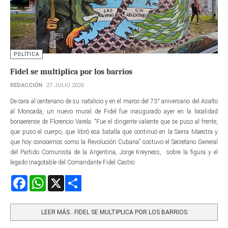
POLÍTICA
Fidel se multiplica por los barrios
REDACCIÓN
27 JULIO 2026
De cara al centenario de su natalicio y en el marco del 73° aniversario del Asalto
al Moncada, un nuevo mural de Fidel fue inaugurado ayer en la localidad
bonaerense de Florencio Varela. “Fue el dirigente valiente que se puso al frente,
que puso el cuerpo, que libró esa batalla que continuó en la Sierra Maestra y
que hoy conocemos como la Revolución Cubana” sostuvo el Secretario General
del Partido Comunista de la Argentina, Jorge Kreyness, sobre la figura y el
legado inagotable del Comandante Fidel Castro.
Facebook
WhatsApp
X
Share
LEER MÁS…FIDEL SE MULTIPLICA POR LOS BARRIOS