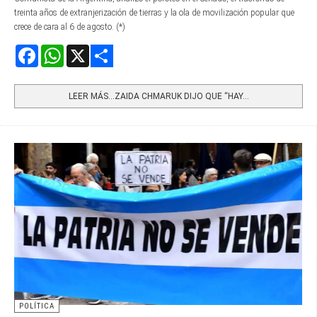
treinta años de extranjerización de tierras y la ola de movilización popular que
crece de cara al 6 de agosto. (*)
Facebook
WhatsApp
X
Share
LEER MÁS…ZAIDA CHMARUK DIJO QUE “HAY...
POLÍTICA