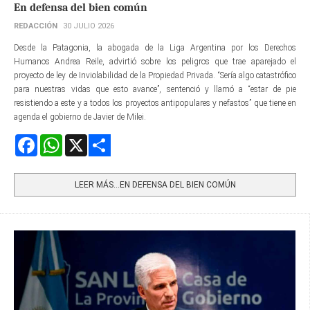
En defensa del bien común
REDACCIÓN
30 JULIO 2026
Desde la Patagonia, la abogada de la Liga Argentina por los Derechos
Humanos Andrea Reile, advirtió sobre los peligros que trae aparejado el
proyecto de ley de Inviolabilidad de la Propiedad Privada. “Sería algo catastrófico
para nuestras vidas que esto avance”, sentenció y llamó a “estar de pie
resistiendo a este y a todos los proyectos antipopulares y nefastos” que tiene en
agenda el gobierno de Javier de Milei.
Facebook
WhatsApp
X
Share
LEER MÁS…EN DEFENSA DEL BIEN COMÚN