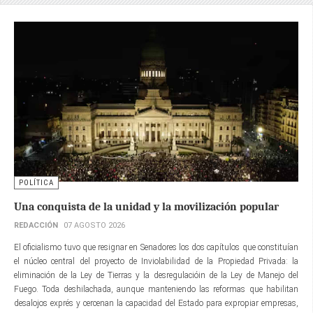
POLÍTICA
Una conquista de la unidad y la movilización popular
REDACCIÓN
07 AGOSTO 2026
El oficialismo tuvo que resignar en Senadores los dos capítulos que constituían
el núcleo central del proyecto de Inviolabilidad de la Propiedad Privada: la
eliminación de la Ley de Tierras y la desregulacióin de la Ley de Manejo del
Fuego. Toda deshilachada, aunque manteniendo las reformas que habilitan
desalojos exprés y cercenan la capacidad del Estado para expropiar empresas,