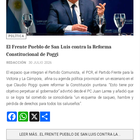
POLÍTICA
El Frente Pueblo de San Luis contra la Reforma
Constitucional de Poggi
REDACCIÓN
30 JULIO 2026
El espacio que integran el Partido Comunista, el PCR, el Partido Frente para la
Victoria y La Cámpora, afina su agenda política provincial en un escenario en el
que Claudio Poggi quiere reformar la Constitución puntana. “Esto tiene por
objetivo perpetuar al gobernador” advirtió desde el PC Juan Larrea y añadió que
si se logra tal cometido se consolidaría “un esquema de saqueo, hambre y
pérdida de derechos para todos los saluiseños”.
Facebook
WhatsApp
X
Share
LEER MÁS…EL FRENTE PUEBLO DE SAN LUIS CONTRA LA...