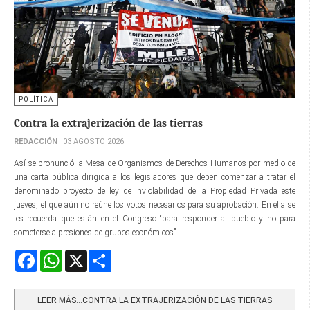
POLÍTICA
Contra la extrajerización de las tierras
REDACCIÓN
03 AGOSTO 2026
Así se pronunció la Mesa de Organismos de Derechos Humanos por medio de
una carta pública dirigida a los legisladores que deben comenzar a tratar el
denominado proyecto de ley de Inviolabilidad de la Propiedad Privada este
jueves, el que aún no reúne los votos necesarios para su aprobación. En ella se
les recuerda que están en el Congreso “para responder al pueblo y no para
someterse a presiones de grupos económicos”.
Facebook
WhatsApp
X
Share
LEER MÁS…CONTRA LA EXTRAJERIZACIÓN DE LAS TIERRAS