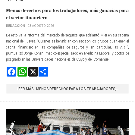
POLÍTICA
Menos derechos para los trabajadores, más ganacias para
el sector financiero
REDACCIÓN
03 AGOSTO 2026
De esto va la reforma del mercado de seguros que adelantó Miei en su cadena
nacional del jueves. “Quienes se benefician con eso son los grupos que tienen el
capital financiero en las compañías de seguros y, en particular, las ART”,
puntualizó Jorge Kohen, médico especializado en Medicina Laboral y doctor de
posgrado en las Universidades nacionales de Cuyo y del Comahue.
Facebook
WhatsApp
X
Share
LEER MÁS…MENOS DERECHOS PARA LOS TRABAJADORES,...