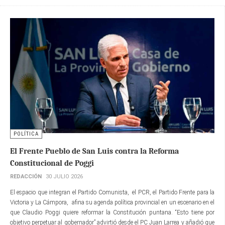
POLÍTICA
El Frente Pueblo de San Luis contra la Reforma
Constitucional de Poggi
REDACCIÓN
30 JULIO 2026
El espacio que integran el Partido Comunista, el PCR, el Partido Frente para la
Victoria y La Cámpora, afina su agenda política provincial en un escenario en el
que Claudio Poggi quiere reformar la Constitución puntana. “Esto tiene por
objetivo perpetuar al gobernador” advirtió desde el PC Juan Larrea y añadió que