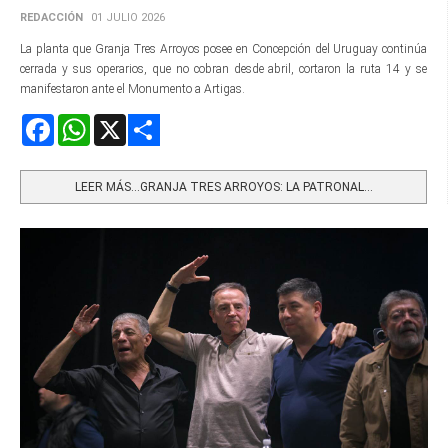
REDACCIÓN
01 JULIO 2026
La planta que Granja Tres Arroyos posee en Concepción del Uruguay continúa
cerrada y sus operarios, que no cobran desde abril, cortaron la ruta 14 y se
manifestaron ante el Monumento a Artigas.
Facebook
WhatsApp
X
Share
LEER MÁS…GRANJA TRES ARROYOS: LA PATRONAL...