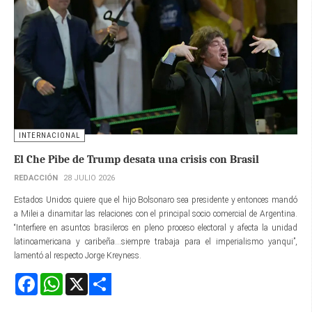
INTERNACIONAL
El Che Pibe de Trump desata una crisis con Brasil
REDACCIÓN
28 JULIO 2026
Estados Unidos quiere que el hijo Bolsonaro sea presidente y entonces mandó
a Milei a dinamitar las relaciones con el principal socio comercial de Argentina.
“Interfiere en asuntos brasileros en pleno proceso electoral y afecta la unidad
latinoamericana y caribeña...siempre trabaja para el imperialismo yanqui”,
lamentó al respecto Jorge Kreyness.
Facebook
WhatsApp
X
Share