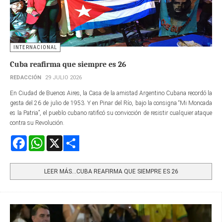
INTERNACIONAL
Cuba reafirma que siempre es 26
REDACCIÓN
29 JULIO 2026
En Ciudad de Buenos Aires, la Casa de la amistad Argentino Cubana recordó la
gesta del 26 de julio de 1953. Y en Pinar del Río, bajo la consigna “Mi Moncada
es la Patria”, el pueblo cubano ratificó su convicción de resistir cualquier ataque
contra su Revolución.
Facebook
WhatsApp
X
Share
LEER MÁS…CUBA REAFIRMA QUE SIEMPRE ES 26