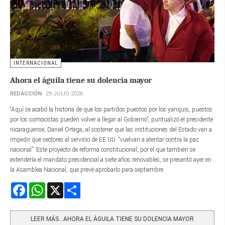
INTERNACIONAL
Ahora el águila tiene su dolencia mayor
REDACCIÓN
29 JULIO 2026
“Aquí se acabó la historia de que los partidos puestos por los yanquis, puestos
por los somocistas pueden volver a llegar al Gobierno”, puntualizó el presidente
nicaragüense, Daniel Ortega, al sostener que las instituciones del Estado van a
impedir que sectores al servicio de EE.UU. “vuelvan a atentar contra la paz
nacional”. Este proyecto de reforma constitucional, por el que también se
extendería el mandato presidencial a siete años renovables, se presentó ayer en
la Asamblea Nacional, que prevé aprobarlo para septiembre.
Facebook
WhatsApp
X
Share
LEER MÁS…AHORA EL ÁGUILA TIENE SU DOLENCIA MAYOR