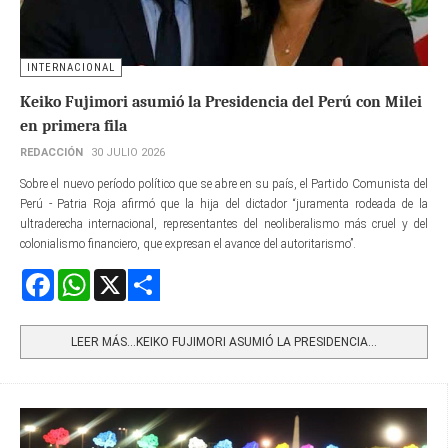
INTERNACIONAL
Keiko Fujimori asumió la Presidencia del Perú con Milei
en primera fila
REDACCIÓN
30 JULIO 2026
Sobre el nuevo período político que se abre en su país, el Partido Comunista del
Perú - Patria Roja afirmó que la hija del dictador “juramenta rodeada de la
ultraderecha internacional, representantes del neoliberalismo más cruel y del
colonialismo financiero, que expresan el avance del autoritarismo”.
Facebook
WhatsApp
X
Share
LEER MÁS…KEIKO FUJIMORI ASUMIÓ LA PRESIDENCIA...