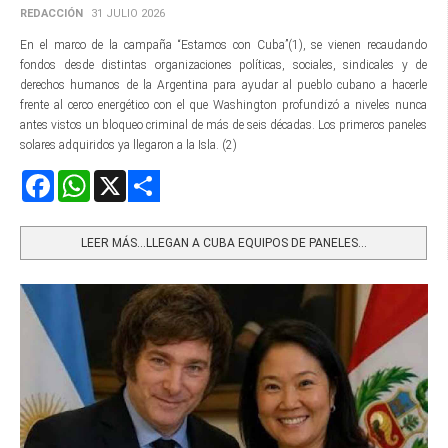
REDACCIÓN
31 JULIO 2026
En el marco de la campaña “Estamos con Cuba”(1), se vienen recaudando
fondos desde distintas organizaciones políticas, sociales, sindicales y de
derechos humanos de la Argentina para ayudar al pueblo cubano a hacerle
frente al cerco energético con el que Washington profundizó a niveles nunca
antes vistos un bloqueo criminal de más de seis décadas. Los primeros paneles
solares adquiridos ya llegaron a la Isla. (2)
Facebook
WhatsApp
X
Share
LEER MÁS…LLEGAN A CUBA EQUIPOS DE PANELES...