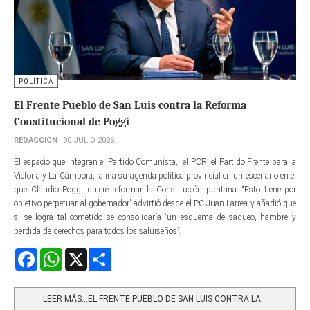
POLÍTICA
El Frente Pueblo de San Luis contra la Reforma
Constitucional de Poggi
REDACCIÓN
30 JULIO 2026
El espacio que integran el Partido Comunista, el PCR, el Partido Frente para la
Victoria y La Cámpora, afina su agenda política provincial en un escenario en el
que Claudio Poggi quiere reformar la Constitución puntana. “Esto tiene por
objetivo perpetuar al gobernador” advirtió desde el PC Juan Larrea y añadió que
si se logra tal cometido se consolidaría “un esquema de saqueo, hambre y
pérdida de derechos para todos los saluiseños”.
Facebook
WhatsApp
X
Share
LEER MÁS…EL FRENTE PUEBLO DE SAN LUIS CONTRA LA...