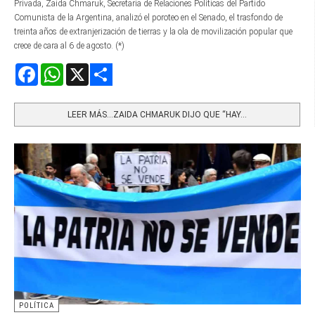
Privada, Zaida Chmaruk, Secretaria de Relaciones Políticas del Partido
Comunista de la Argentina, analizó el poroteo en el Senado, el trasfondo de
treinta años de extranjerización de tierras y la ola de movilización popular que
crece de cara al 6 de agosto. (*)
Facebook
WhatsApp
X
Share
LEER MÁS…ZAIDA CHMARUK DIJO QUE “HAY...
POLÍTICA