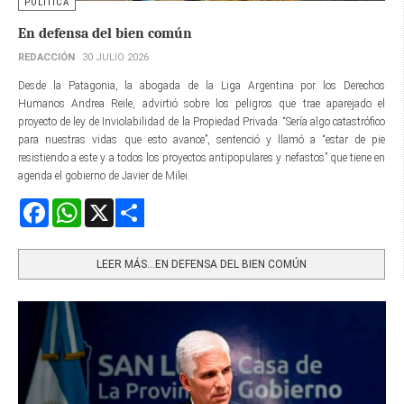
POLÍTICA
En defensa del bien común
REDACCIÓN
30 JULIO 2026
Desde la Patagonia, la abogada de la Liga Argentina por los Derechos
Humanos Andrea Reile, advirtió sobre los peligros que trae aparejado el
proyecto de ley de Inviolabilidad de la Propiedad Privada. “Sería algo catastrófico
para nuestras vidas que esto avance”, sentenció y llamó a “estar de pie
resistiendo a este y a todos los proyectos antipopulares y nefastos” que tiene en
agenda el gobierno de Javier de Milei.
Facebook
WhatsApp
X
Share
LEER MÁS…EN DEFENSA DEL BIEN COMÚN