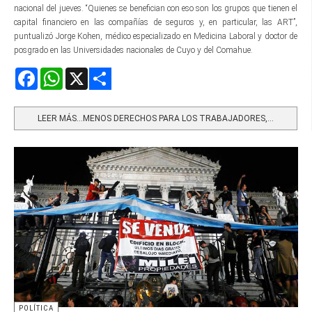
nacional del jueves. “Quienes se benefician con eso son los grupos que tienen el
capital financiero en las compañías de seguros y, en particular, las ART”,
puntualizó Jorge Kohen, médico especializado en Medicina Laboral y doctor de
posgrado en las Universidades nacionales de Cuyo y del Comahue.
Facebook
WhatsApp
X
Share
LEER MÁS…MENOS DERECHOS PARA LOS TRABAJADORES,...
POLÍTICA