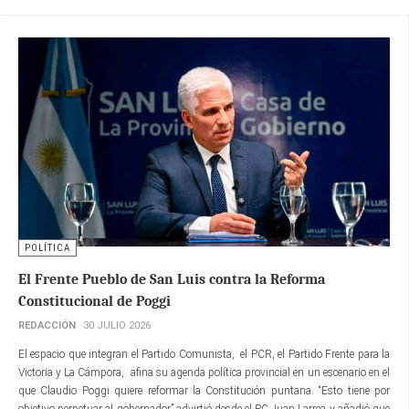
POLÍTICA
El Frente Pueblo de San Luis contra la Reforma
Constitucional de Poggi
REDACCIÓN
30 JULIO 2026
El espacio que integran el Partido Comunista, el PCR, el Partido Frente para la
Victoria y La Cámpora, afina su agenda política provincial en un escenario en el
que Claudio Poggi quiere reformar la Constitución puntana. “Esto tiene por
objetivo perpetuar al gobernador” advirtió desde el PC Juan Larrea y añadió que