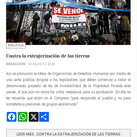
POLÍTICA
Contra la extrajerización de las tierras
REDACCIÓN
03 AGOSTO 2026
Así se pronunció la Mesa de Organismos de Derechos Humanos por medio de
una carta pública dirigida a los legisladores que deben comenzar a tratar el
denominado proyecto de ley de Inviolabilidad de la Propiedad Privada este
jueves, el que aún no reúne los votos necesarios para su aprobación. En ella se
les recuerda que están en el Congreso “para responder al pueblo y no para
someterse a presiones de grupos económicos”.
Facebook
WhatsApp
X
Share
LEER MÁS…CONTRA LA EXTRAJERIZACIÓN DE LAS TIERRAS