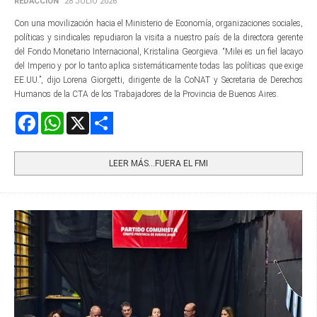
REDACCIÓN
28 JULIO 2026
Con una movilización hacia el Ministerio de Economía, organizaciones sociales,
políticas y sindicales repudiaron la visita a nuestro país de la directora gerente​
del Fondo Monetario Internacional, Kristalina Georgieva. “Milei es un fiel lacayo
del Imperio y por lo tanto aplica sistemáticamente todas las políticas que exige
EE.UU.”, dijo Lorena Giorgetti, dirigente de la CoNAT y Secretaria de Derechos
Humanos de la CTA de los Trabajadores de la Provincia de Buenos Aires.
Facebook
WhatsApp
X
Share
LEER MÁS…FUERA EL FMI