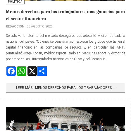
POLÍTICA
Menos derechos para los trabajadores, más ganacias para
el sector financiero
REDACCIÓN
03 AGOSTO 2026
De esto va la reforma del mercado de seguros que adelantó Miei en su cadena
nacional del jueves. “Quienes se benefician con eso son los grupos que tienen el
capital financiero en las compañías de seguros y, en particular, las ART”,
puntualizó Jorge Kohen, médico especializado en Medicina Laboral y doctor de
posgrado en las Universidades nacionales de Cuyo y del Comahue.
Facebook
WhatsApp
X
Share
LEER MÁS…MENOS DERECHOS PARA LOS TRABAJADORES,...