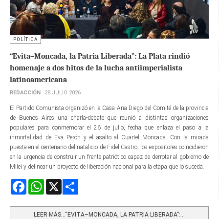
POLÍTICA
“Evita–Moncada, la Patria Liberada”: La Plata rindió
homenaje a dos hitos de la lucha antiimperialista
latinoamericana
REDACCIÓN
28 JULIO 2026
El Partido Comunista organizó en la Casa Ana Diego del Comité de la provincia
de Buenos Aires una charla-debate que reunió a distintas organizaciones
populares para conmemorar el 26 de julio, fecha que enlaza el paso a la
inmortalidad de Eva Perón y el asalto al Cuartel Moncada. Con la mirada
puesta en el centenario del natalicio de Fidel Castro, los expositores coincidieron
en la urgencia de construir un frente patriótico capaz de derrotar al gobierno de
Milei y delinear un proyecto de liberación nacional para la etapa que lo suceda.
Facebook
WhatsApp
X
Share
LEER MÁS…“EVITA–MONCADA, LA PATRIA LIBERADA”:...