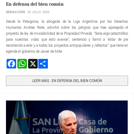
En defensa del bien común
REDACCIÓN
30 JULIO 2026
Desde la Patagonia, la abogada de la Liga Argentina por los Derechos
Humanos Andrea Reile, advirtió sobre los peligros que trae aparejado el
proyecto de ley de Inviolabilidad de la Propiedad Privada. “Sería algo catastrófico
para nuestras vidas que esto avance”, sentenció y llamó a “estar de pie
resistiendo a este y a todos los proyectos antipopulares y nefastos” que tiene en
agenda el gobierno de Javier de Milei.
Facebook
WhatsApp
X
Share
LEER MÁS…EN DEFENSA DEL BIEN COMÚN