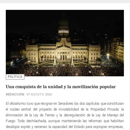
POLÍTICA
Una conquista de la unidad y la movilización popular
REDACCIÓN
07 AGOSTO 2026
El oficialismo tuvo que resignar en Senadores los dos capítulos que constituían
el núcleo central del proyecto de Inviolabilidad de la Propiedad Privada: la
eliminación de la Ley de Tierras y la desregulacióin de la Ley de Manejo del
Fuego. Toda deshilachada, aunque manteniendo las reformas que habilitan
desalojos exprés y cercenan la capacidad del Estado para expropiar empresas,