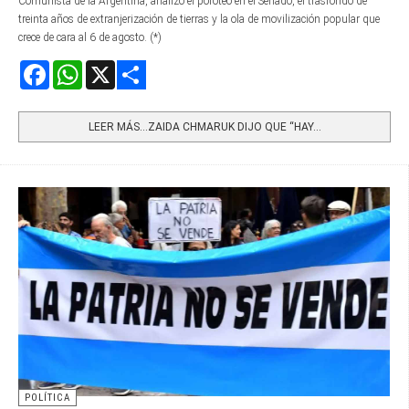
Comunista de la Argentina, analizó el poroteo en el Senado, el trasfondo de
treinta años de extranjerización de tierras y la ola de movilización popular que
crece de cara al 6 de agosto. (*)
Facebook
WhatsApp
X
Share
LEER MÁS…ZAIDA CHMARUK DIJO QUE “HAY...
POLÍTICA