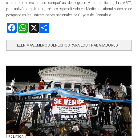
capital financiero en las compañías de seguros y, en particular, las ART”,
puntualizó Jorge Kohen, médico especializado en Medicina Laboral y doctor de
posgrado en las Universidades nacionales de Cuyo y del Comahue.
Facebook
WhatsApp
X
Share
LEER MÁS…MENOS DERECHOS PARA LOS TRABAJADORES,...
POLÍTICA