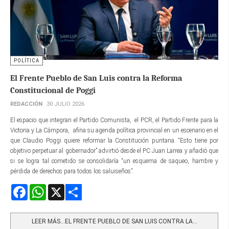
POLÍTICA
El Frente Pueblo de San Luis contra la Reforma
Constitucional de Poggi
REDACCIÓN
30 JULIO 2026
El espacio que integran el Partido Comunista, el PCR, el Partido Frente para la
Victoria y La Cámpora, afina su agenda política provincial en un escenario en el
que Claudio Poggi quiere reformar la Constitución puntana. “Esto tiene por
objetivo perpetuar al gobernador” advirtió desde el PC Juan Larrea y añadió que
si se logra tal cometido se consolidaría “un esquema de saqueo, hambre y
pérdida de derechos para todos los saluiseños”.
Facebook
WhatsApp
X
Share
LEER MÁS…EL FRENTE PUEBLO DE SAN LUIS CONTRA LA...