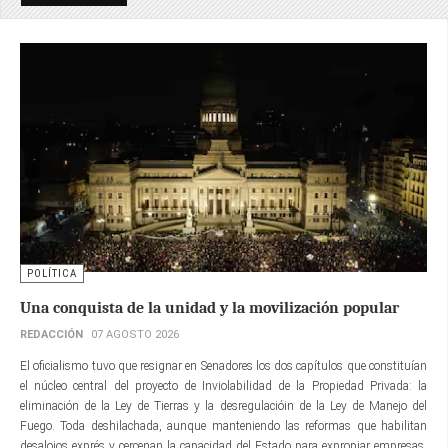
POLÍTICA
Una conquista de la unidad y la movilización popular
REDACCIÓN
07 AGOSTO 2026
El oficialismo tuvo que resignar en Senadores los dos capítulos que constituían
el núcleo central del proyecto de Inviolabilidad de la Propiedad Privada: la
eliminación de la Ley de Tierras y la desregulacióin de la Ley de Manejo del
Fuego. Toda deshilachada, aunque manteniendo las reformas que habilitan
desalojos exprés y cercenan la capacidad del Estado para expropiar empresas,