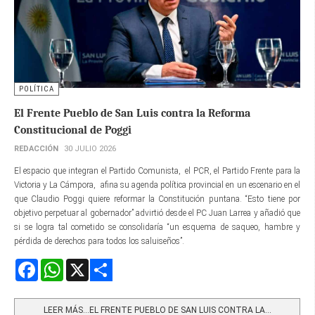
POLÍTICA
El Frente Pueblo de San Luis contra la Reforma
Constitucional de Poggi
REDACCIÓN
30 JULIO 2026
El espacio que integran el Partido Comunista, el PCR, el Partido Frente para la
Victoria y La Cámpora, afina su agenda política provincial en un escenario en el
que Claudio Poggi quiere reformar la Constitución puntana. “Esto tiene por
objetivo perpetuar al gobernador” advirtió desde el PC Juan Larrea y añadió que
si se logra tal cometido se consolidaría “un esquema de saqueo, hambre y
pérdida de derechos para todos los saluiseños”.
Facebook
WhatsApp
X
Share
LEER MÁS…EL FRENTE PUEBLO DE SAN LUIS CONTRA LA...