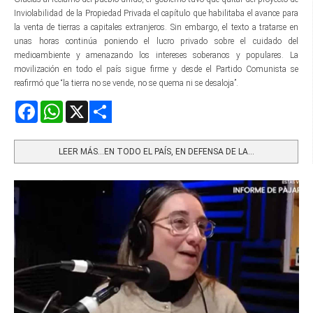
Inviolabilidad de la Propiedad Privada el capítulo que habilitaba el avance para
la venta de tierras a capitales extranjeros. Sin embargo, el texto a tratarse en
unas horas continúa poniendo el lucro privado sobre el cuidado del
medioambiente y amenazando los intereses soberanos y populares. La
movilización en todo el país sigue firme y desde el Partido Comunista se
reafirmó que “la tierra no se vende, no se quema ni se desaloja”.
Facebook
WhatsApp
X
Share
LEER MÁS…EN TODO EL PAÍS, EN DEFENSA DE LA...