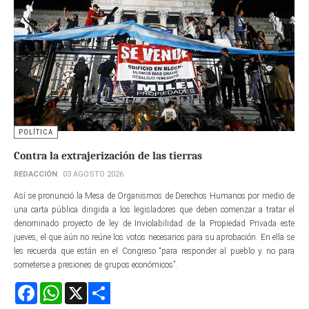
POLÍTICA
Contra la extrajerización de las tierras
REDACCIÓN
03 AGOSTO 2026
Así se pronunció la Mesa de Organismos de Derechos Humanos por medio de
una carta pública dirigida a los legisladores que deben comenzar a tratar el
denominado proyecto de ley de Inviolabilidad de la Propiedad Privada este
jueves, el que aún no reúne los votos necesarios para su aprobación. En ella se
les recuerda que están en el Congreso “para responder al pueblo y no para
someterse a presiones de grupos económicos”.
Facebook
WhatsApp
X