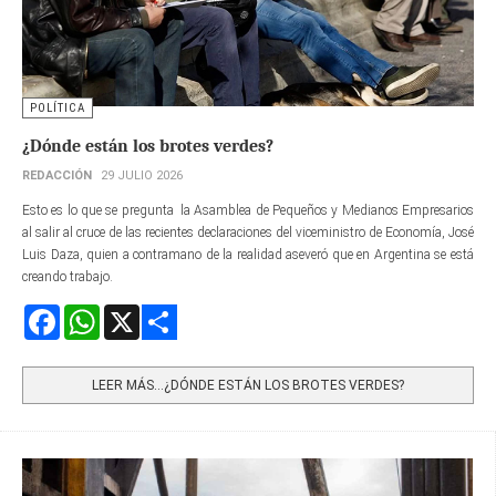
POLÍTICA
¿Dónde están los brotes verdes?
REDACCIÓN
29 JULIO 2026
Esto es lo que se pregunta la Asamblea de Pequeños y Medianos Empresarios
al salir al cruce de las recientes declaraciones del viceministro de Economía, José
Luis Daza, quien a contramano de la realidad aseveró que en Argentina se está
creando trabajo.
Facebook
WhatsApp
X
Share
LEER MÁS…¿DÓNDE ESTÁN LOS BROTES VERDES?