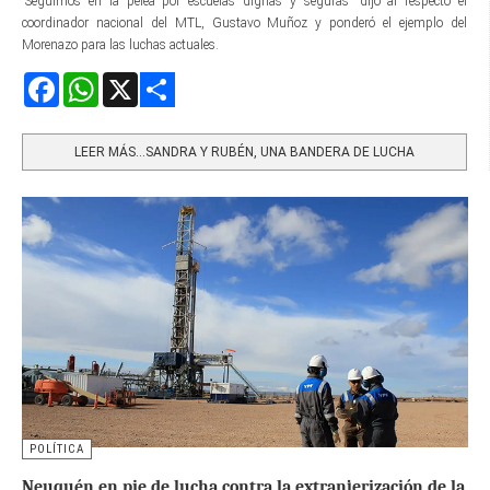
“Seguimos en la pelea por escuelas dignas y seguras” dijo al respecto el
coordinador nacional del MTL, Gustavo Muñoz y ponderó el ejemplo del
Morenazo para las luchas actuales.
Facebook
WhatsApp
X
Share
LEER MÁS…SANDRA Y RUBÉN, UNA BANDERA DE LUCHA
POLÍTICA
Neuquén en pie de lucha contra la extranjerización de la