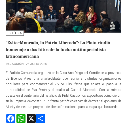
POLÍTICA
“Evita–Moncada, la Patria Liberada”: La Plata rindió
homenaje a dos hitos de la lucha antiimperialista
latinoamericana
REDACCIÓN
28 JULIO 2026
El Partido Comunista organizó en la Casa Ana Diego del Comité de la provincia
de Buenos Aires una charla-debate que reunió a distintas organizaciones
populares para conmemorar el 26 de julio, fecha que enlaza el paso a la
inmortalidad de Eva Perón y el asalto al Cuartel Moncada. Con la mirada
puesta en el centenario del natalicio de Fidel Castro, los expositores coincidieron
en la urgencia de construir un frente patriótico capaz de derrotar al gobierno de
Milei y delinear un proyecto de liberación nacional para la etapa que lo suceda.
Facebook
WhatsApp
X