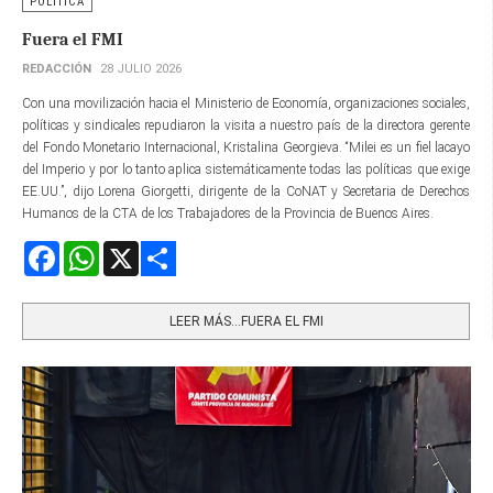
POLÍTICA
Fuera el FMI
REDACCIÓN
28 JULIO 2026
Con una movilización hacia el Ministerio de Economía, organizaciones sociales,
políticas y sindicales repudiaron la visita a nuestro país de la directora gerente​
del Fondo Monetario Internacional, Kristalina Georgieva. “Milei es un fiel lacayo
del Imperio y por lo tanto aplica sistemáticamente todas las políticas que exige
EE.UU.”, dijo Lorena Giorgetti, dirigente de la CoNAT y Secretaria de Derechos
Humanos de la CTA de los Trabajadores de la Provincia de Buenos Aires.
Facebook
WhatsApp
X
Share
LEER MÁS…FUERA EL FMI