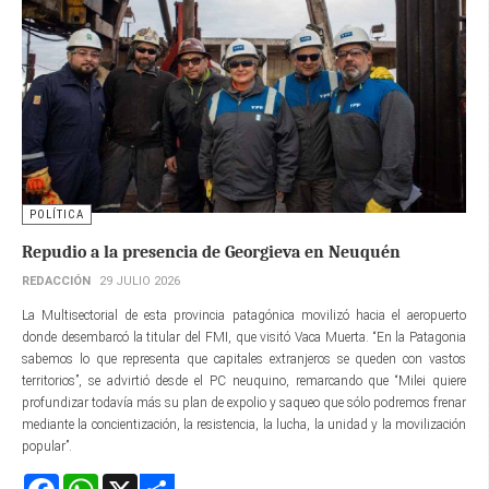
POLÍTICA
Repudio a la presencia de Georgieva en Neuquén
REDACCIÓN
29 JULIO 2026
La Multisectorial de esta provincia patagónica movilizó hacia el aeropuerto
donde desembarcó la titular del FMI, que visitó Vaca Muerta. “En la Patagonia
sabemos lo que representa que capitales extranjeros se queden con vastos
territorios”, se advirtió desde el PC neuquino, remarcando que “Milei quiere
profundizar todavía más su plan de expolio y saqueo que sólo podremos frenar
mediante la concientización, la resistencia, la lucha, la unidad y la movilización
popular”.
Facebook
WhatsApp
X