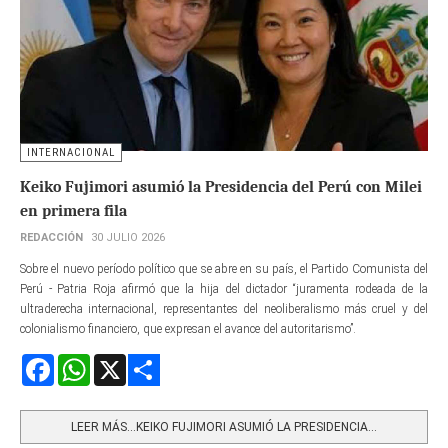
INTERNACIONAL
Keiko Fujimori asumió la Presidencia del Perú con Milei
en primera fila
REDACCIÓN
30 JULIO 2026
Sobre el nuevo período político que se abre en su país, el Partido Comunista del
Perú - Patria Roja afirmó que la hija del dictador “juramenta rodeada de la
ultraderecha internacional, representantes del neoliberalismo más cruel y del
colonialismo financiero, que expresan el avance del autoritarismo”.
Facebook
WhatsApp
X
Share
LEER MÁS…KEIKO FUJIMORI ASUMIÓ LA PRESIDENCIA...