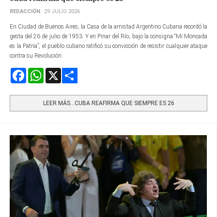
REDACCIÓN
29 JULIO 2026
En Ciudad de Buenos Aires, la Casa de la amistad Argentino Cubana recordó la
gesta del 26 de julio de 1953. Y en Pinar del Río, bajo la consigna “Mi Moncada
es la Patria”, el pueblo cubano ratificó su convicción de resistir cualquier ataque
contra su Revolución.
Facebook
WhatsApp
X
Share
LEER MÁS…CUBA REAFIRMA QUE SIEMPRE ES 26