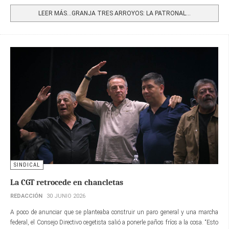
Share
LEER MÁS…GRANJA TRES ARROYOS: LA PATRONAL...
SINDICAL
La CGT retrocede en chancletas
REDACCIÓN
30 JUNIO 2026
A poco de anunciar que se planteaba construir un paro general y una marcha
federal, el Consejo Directivo cegetista salió a ponerle paños fríos a la cosa. “Esto