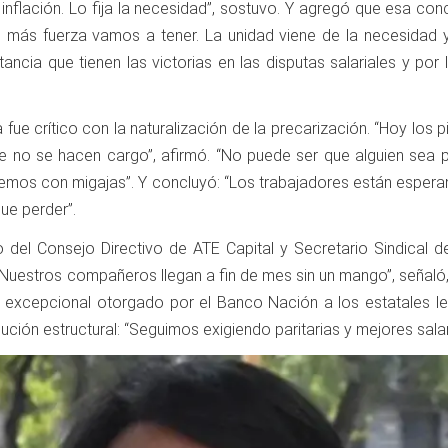
la inflación. Lo fija la necesidad”, sostuvo. Y agregó que esa 
, más fuerza vamos a tener. La unidad viene de la necesidad y
tancia que tienen las victorias en las disputas salariales y po
fue crítico con la naturalización de la precarización. “Hoy los
ue no se hacen cargo”, afirmó. “No puede ser que alguien sea 
emos con migajas”. Y concluyó: “Los trabajadores están esperan
ue perder”.
del Consejo Directivo de ATE Capital y Secretario Sindical de
uestros compañeros llegan a fin de mes sin un mango”, señaló, al
 excepcional otorgado por el Banco Nación a los estatales le
lución estructural: “Seguimos exigiendo paritarias y mejores salar