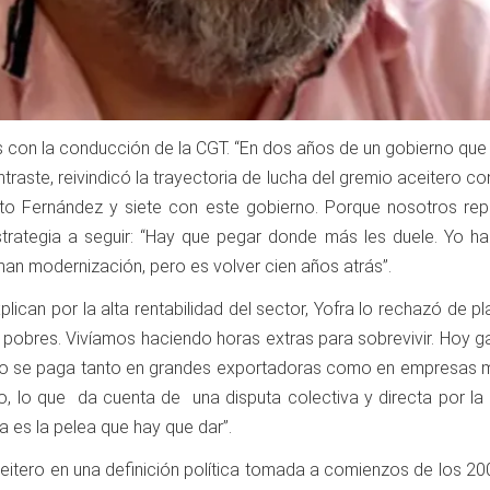
con la conducción de la CGT. “En dos años de un gobierno que vi
ntraste, reivindicó la trayectoria de lucha del gremio aceitero co
berto Fernández y siete con este gobierno. Porque nosotros re
estrategia a seguir: “Hay que pegar donde más les duele. Yo 
aman modernización, pero es volver cien años atrás”.
lican por la alta rentabilidad del sector, Yofra lo rechazó de pl
 pobres. Vivíamos haciendo horas extras para sobrevivir. Hoy 
lario se paga tanto en grandes exportadoras como en empresas 
rto, lo que da cuenta de una disputa colectiva y directa por la
a es la pelea que hay que dar”.
aceitero en una definición política tomada a comienzos de los 20