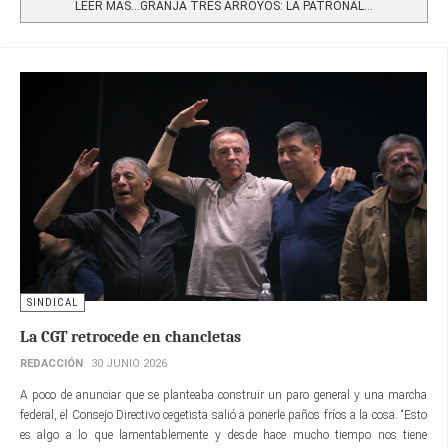
LEER MÁS…GRANJA TRES ARROYOS: LA PATRONAL...
SINDICAL
La CGT retrocede en chancletas
REDACCIÓN
30 JUNIO 2026
A poco de anunciar que se planteaba construir un paro general y una marcha
federal, el Consejo Directivo cegetista salió a ponerle paños fríos a la cosa. “Esto
es algo a lo que lamentablemente y desde hace mucho tiempo nos tiene