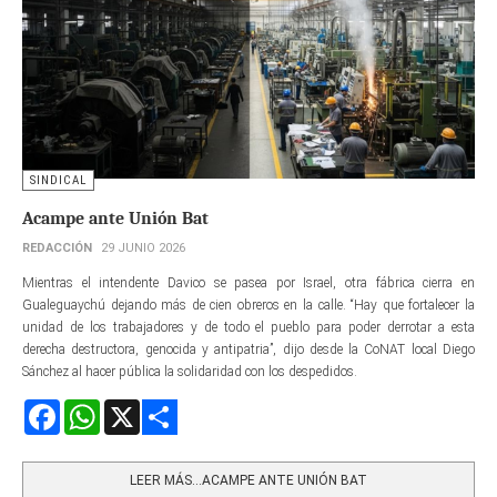
SINDICAL
Acampe ante Unión Bat
REDACCIÓN
29 JUNIO 2026
Mientras el intendente Davico se pasea por Israel, otra fábrica cierra en
Gualeguaychú dejando más de cien obreros en la calle. “Hay que fortalecer la
unidad de los trabajadores y de todo el pueblo para poder derrotar a esta
derecha destructora, genocida y antipatria”, dijo desde la CoNAT local Diego
Sánchez al hacer pública la solidaridad con los despedidos.
Facebook
WhatsApp
X
Share
LEER MÁS…ACAMPE ANTE UNIÓN BAT