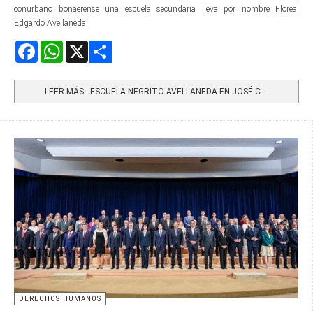
conurbano bonaerense una escuela secundaria lleva por nombre Floreal
Edgardo Avellaneda.
Facebook
WhatsApp
X
Share
LEER MÁS…ESCUELA NEGRITO AVELLANEDA EN JOSÉ C....
DERECHOS HUMANOS