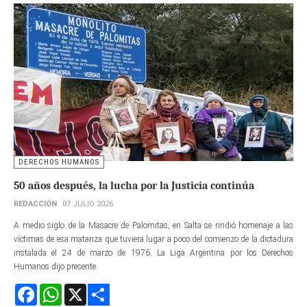
DERECHOS HUMANOS
50 años después, la lucha por la Justicia continúa
REDACCIÓN
07 JULIO 2026
A medio siglo de la Masacre de Palomitas, en Salta se rindió homenaje a las
víctimas de esa matanza que tuviera lugar a poco del comienzo de la dictadura
instalada el 24 de marzo de 1976. La Liga Argentina por los Derechos
Humanos dijo presente.
Facebook
WhatsApp
X