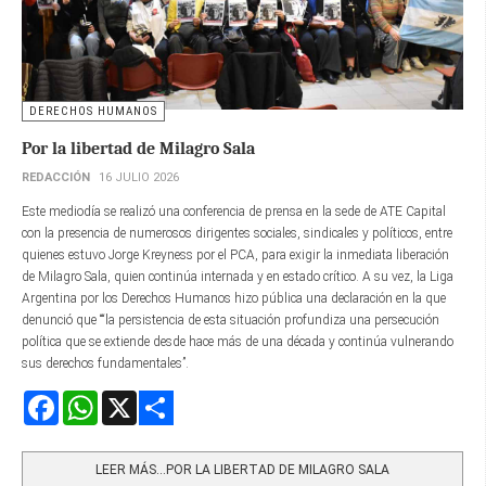
DERECHOS HUMANOS
Por la libertad de Milagro Sala
REDACCIÓN
16 JULIO 2026
Este mediodía se realizó una conferencia de prensa en la sede de ATE Capital
con la presencia de numerosos dirigentes sociales, sindicales y políticos, entre
quienes estuvo Jorge Kreyness por el PCA, para exigir la inmediata liberación
de Milagro Sala, quien continúa internada y en estado crítico. A su vez, la Liga
Argentina por los Derechos Humanos hizo pública una declaración en la que
denunció que ““la persistencia de esta situación profundiza una persecución
política que se extiende desde hace más de una década y continúa vulnerando
sus derechos fundamentales”.
Facebook
WhatsApp
X
Share
LEER MÁS…POR LA LIBERTAD DE MILAGRO SALA