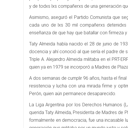
y de todxs lxs compañerxs de una generación que t
Asimismo, aseguró el Partido Comunista que segu
cada uno de lxs 30 mil compañerxs detenidxs 
enseñanza de que hay que batallar con firmeza y 
Taty Almeida había nacido el 28 de junio de 1930
docencia y ahí conoció al que sería el padre de s
Triple A. Alejandro Almeida militaba en el PRT-E
quien ya en 1979 se incorporó a Madres de Plaz
A dos semanas de cumplir 96 años, hasta el final
resistencia y lucha con una mirada firme y opti
Perón, quien aún permanece desaparecido.
La Liga Argentina por los Derechos Humanos (L
querida Taty Almeida, Presidenta de Madres de P
formalmente en democracia, fue una incasable lu
generación que militaba por un mundo justo y soli