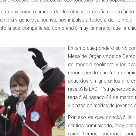
, su convicción a prueba de derrotas y su confianza profunda
 amplia y generosa sonrisa, nos impulsó a todos a dar lo mejor d
junto a sus compañeras, comprendió muy temprano que la unid
En tanto que ponderó su rol co
Mesa de Organismos de Derech
del modelo neoliberal y los av
reconociendo que “nos conminó 
acuerdos sin ignorar las difere
resaltó la LADH, “su generosidad
regaló el pasado 24 de marzo u
y plazas colmadas de jóvenes en
Por eso es que, concluyó la 
sentido comunicado, “hoy des
quien hemos caminado por c