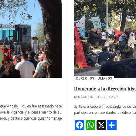
DERECHOS HUMANOS
Homenaje a la dirección hist
REDACCIÓN
31 JULIO 2026
que Angelelli, quien fue asesinado hace
Se llevó a cabo a medio siglo de su ca
iva la vigencia y el pensamiento de su
participaron representantes de diferente
eonardi, y destacó que “cualquier homenaje
Facebook
WhatsApp
X
Share