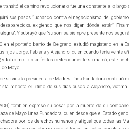
ransitó el camino revolucionario fue una constante a lo largo d
irá sus pasos “luchando contra el negacionismo del gobierno de 
desaparecidxs, exigiendo que nos digan dónde están”. Final
alegría”. Y subrayó que “su sonrisa siempre presente nos seguir
 en el porteño barrio de Belgrano, estudió magisterio en la Esc
us hijos Jorge, Fabiana y Alejandro, quien cuando tenía veinte añ
RP, y tal como lo manifestara reiteradamente su mamá, este hecho
a de Mayo.
 de su vida la presidenta de Madres Línea Fundadora continuó mi
mista. Y hasta el último de sus días buscó a Alejandro, víctima
ADH) también expresó su pesar por la muerte de su compañer
laza de Mayo Línea Fundadora, quien desde que el Estado genoc
chadora por los derechos humanos y al igual que todas las Madr
dario y, desde ese abrazo, abrazó todas las luchas populares den