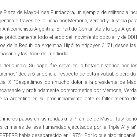
e Plaza de Mayo-Línea Fundadora, un ejemplo de militancia in
gentina a través de la lucha por Memoria, Verdad y Justicia para
anza Anticomunista Argentina. El Partido Comunista y la Liga Arge
al que prácticamente todo el arco del movimiento popular y de DD
s de la República Argentina, Hipólito Yrigoyen 3171, desde las
 mañana y las doce del mediodía.
 del pueblo. Su papel fue clave en la batalla histórica por l
daremos” declaró anoche al respecto de esta invaluable pérdida 
ocial X. “Despedimos con mucho dolor a la presidenta de Mad
incansable y profundamente comprometida por Memoria, Verdad 
 la Argentina en su pronunciamiento ante el fallecimiento de
primeros pasos en las rondas a la Pirámide de Mayo, Taty luchó 
 los crímenes de lesa humanidad ejecutados por la Triple A” y añ
RT-ERP, había desaparecido en 1975”. Por lo que hizo hincapié en