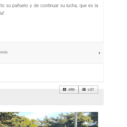
o su pañuelo y de continuar su lucha, que es la
a”.
ranía
GRID
LIST