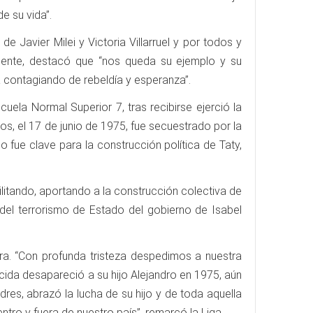
e su vida”.
Javier Milei y Victoria Villarruel y por todos y
mente, destacó que “nos queda su ejemplo y su
á contagiando de rebeldía y esperanza”.
uela Normal Superior 7, tras recibirse ejerció la
os, el 17 de junio de 1975, fue secuestrado por la
 fue clave para la construcción política de Taty,
litando, aportando a la construcción colectiva de
 del terrorismo de Estado del gobierno de Isabel
a. “Con profunda tristeza despedimos a nuestra
ida desapareció a su hijo Alejandro en 1975, aún
es, abrazó la lucha de su hijo y de toda aquella
tro y fuera de nuestro país”, remarcó la Liga.