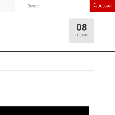
BUSCAR
08
SÁB
,
AGO