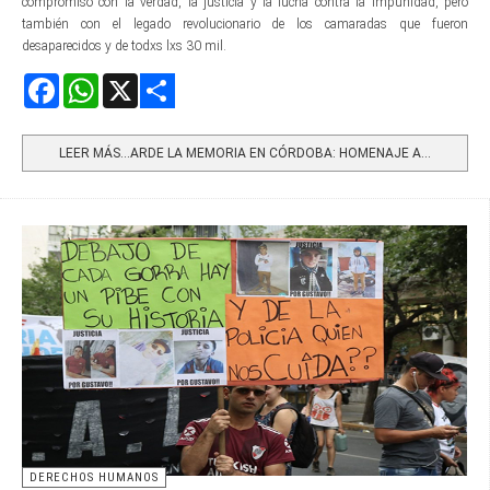
compromiso con la verdad, la justicia y la lucha contra la impunidad, pero
también con el legado revolucionario de los camaradas que fueron
desaparecidos y de todxs lxs 30 mil.
Facebook
WhatsApp
X
Share
LEER MÁS…ARDE LA MEMORIA EN CÓRDOBA: HOMENAJE A...
DERECHOS HUMANOS