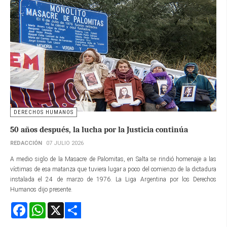
DERECHOS HUMANOS
50 años después, la lucha por la Justicia continúa
REDACCIÓN
07 JULIO 2026
A medio siglo de la Masacre de Palomitas, en Salta se rindió homenaje a las
víctimas de esa matanza que tuviera lugar a poco del comienzo de la dictadura
instalada el 24 de marzo de 1976. La Liga Argentina por los Derechos
Humanos dijo presente.
Facebook
WhatsApp
X
Share