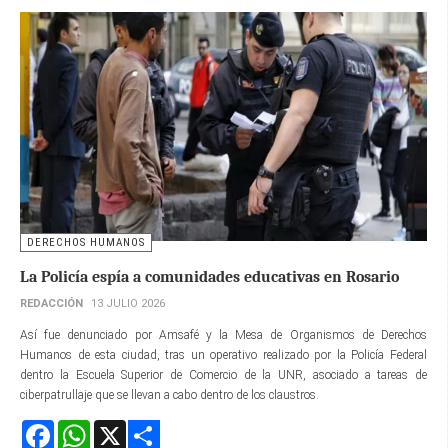
DERECHOS HUMANOS
La Policía espía a comunidades educativas en Rosario
REDACCIÓN
13 JULIO 2026
Así fue denunciado por Amsafé y la Mesa de Organismos de Derechos
Humanos de esta ciudad, tras un operativo realizado por la Policía Federal
dentro la Escuela Superior de Comercio de la UNR, asociado a tareas de
ciberpatrullaje que se llevan a cabo dentro de los claustros.
Facebook
WhatsApp
X