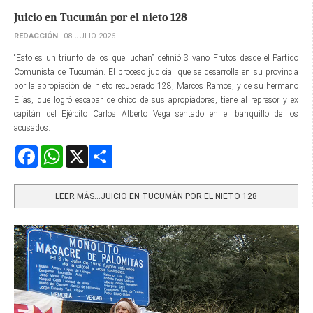
Juicio en Tucumán por el nieto 128
REDACCIÓN
08 JULIO 2026
“Esto es un triunfo de los que luchan” definió Silvano Frutos desde el Partido
Comunista de Tucumán. El proceso judicial que se desarrolla en su provincia
por la apropiación del nieto recuperado 128, Marcos Ramos, y de su hermano
Elías, que logró escapar de chico de sus apropiadores, tiene al represor y ex
capitán del Ejército Carlos Alberto Vega sentado en el banquillo de los
acusados.
Facebook
WhatsApp
X
Share
LEER MÁS…JUICIO EN TUCUMÁN POR EL NIETO 128