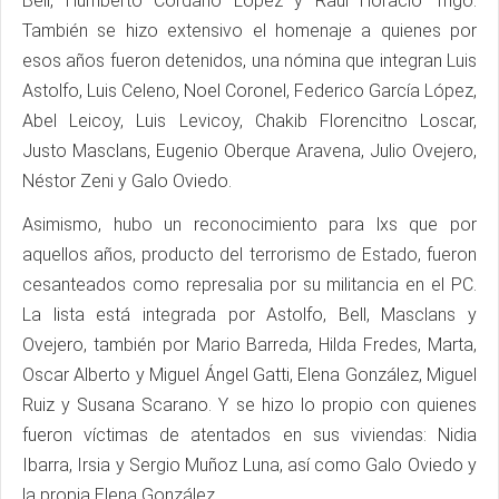
Bell, Humberto Cordano López y Raúl Horacio Trigo.
También se hizo extensivo el homenaje a quienes por
esos años fueron detenidos, una nómina que integran Luis
Astolfo, Luis Celeno, Noel Coronel, Federico García López,
Abel Leicoy, Luis Levicoy, Chakib Florencitno Loscar,
Justo Masclans, Eugenio Oberque Aravena, Julio Ovejero,
Néstor Zeni y Galo Oviedo.
Asimismo, hubo un reconocimiento para lxs que por
aquellos años, producto del terrorismo de Estado, fueron
cesanteados como represalia por su militancia en el PC.
La lista está integrada por Astolfo, Bell, Masclans y
Ovejero, también por Mario Barreda, Hilda Fredes, Marta,
Oscar Alberto y Miguel Ángel Gatti, Elena González, Miguel
Ruiz y Susana Scarano. Y se hizo lo propio con quienes
fueron víctimas de atentados en sus viviendas: Nidia
Ibarra, Irsia y Sergio Muñoz Luna, así como Galo Oviedo y
la propia Elena González.