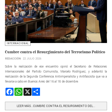
INTERNACIONAL
Cumbre contra el Resurgimiento del Terrorismo Político
REDACCIÓN
22 JULIO 2026
Sobre la realización de ese encuentro opinó el Secretario de Relaciones
Internacionales del Partido Comunista, Marcelo Rodríguez, y adelantó la
realización de la Segunda Conferencia Antiimperialista y Antifascista que va a
llevarse a cabo en Buenos Aires del 16 al 18 de diciembre.
Facebook
WhatsApp
X
Share
LEER MÁS…CUMBRE CONTRA EL RESURGIMIENTO DEL...