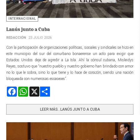
INTERNACIONAL
Lanús junto a Cuba
REDACCIÓN
23 JULIO 2026
Con la participación de organizaciones políticas, sociales y sindicales se hizo en
este municipio del sur del conurbano bonaerense un acto para exigir que
Estados Unidos deje de agredir a La Isla. Ahí la cónsul cubana, Misleidys
Reyes, sostuvo que “nuestro pueblo y nuestro gobierno han brindado con amor
no lo que le sobra, sino lo que tiene y lo hace de corazón, siendo una nación
bloqueada con numerosas escaseces”.
Facebook
WhatsApp
X
Share
LEER MÁS…LANÚS JUNTO A CUBA