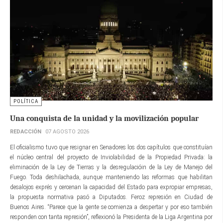
POLÍTICA
Una conquista de la unidad y la movilización popular
REDACCIÓN
07 AGOSTO 2026
El oficialismo tuvo que resignar en Senadores los dos capítulos que constituían
el núcleo central del proyecto de Inviolabilidad de la Propiedad Privada: la
eliminación de la Ley de Tierras y la desregulacióin de la Ley de Manejo del
Fuego. Toda deshilachada, aunque manteniendo las reformas que habilitan
desalojos exprés y cercenan la capacidad del Estado para expropiar empresas,
la propuesta normativa pasó a Diputados. Feroz represión en Ciudad de
Buenos Aires. “Parece que la gente se comienza a despertar y por eso también
responden con tanta represión”, reflexionó la Presidenta de la Liga Argentina por