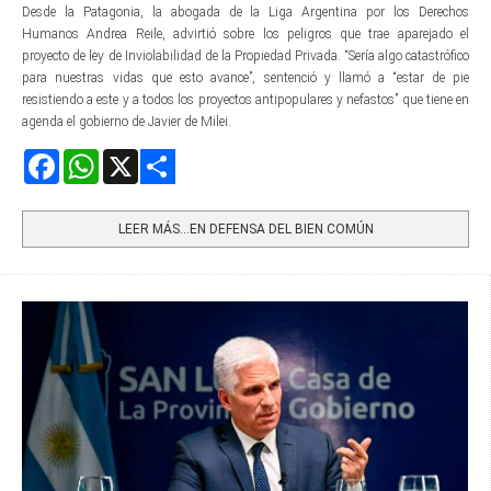
Desde la Patagonia, la abogada de la Liga Argentina por los Derechos
Humanos Andrea Reile, advirtió sobre los peligros que trae aparejado el
proyecto de ley de Inviolabilidad de la Propiedad Privada. “Sería algo catastrófico
para nuestras vidas que esto avance”, sentenció y llamó a “estar de pie
resistiendo a este y a todos los proyectos antipopulares y nefastos” que tiene en
agenda el gobierno de Javier de Milei.
Facebook
WhatsApp
X
Share
LEER MÁS…EN DEFENSA DEL BIEN COMÚN