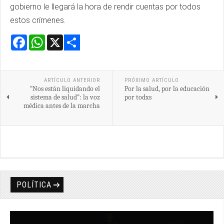
gobierno le llegará la hora de rendir cuentas por todos
estos crímenes.
Facebook
WhatsApp
X
Share
ARTÍCULO ANTERIOR
PRÓXIMO ARTÍCULO
“Nos están liquidando el
Por la salud, por la educación
sistema de salud”: la voz
por todxs
médica antes de la marcha
POLÍTICA