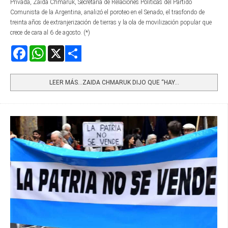
Privada, Zaida Chmaruk, Secretaria de Relaciones Políticas del Partido
Comunista de la Argentina, analizó el poroteo en el Senado, el trasfondo de
treinta años de extranjerización de tierras y la ola de movilización popular que
crece de cara al 6 de agosto. (*)
Facebook
WhatsApp
X
Share
LEER MÁS…ZAIDA CHMARUK DIJO QUE “HAY...