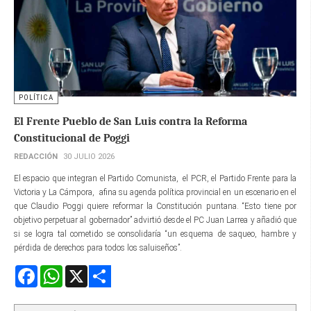
POLÍTICA
El Frente Pueblo de San Luis contra la Reforma
Constitucional de Poggi
REDACCIÓN
30 JULIO 2026
El espacio que integran el Partido Comunista, el PCR, el Partido Frente para la
Victoria y La Cámpora, afina su agenda política provincial en un escenario en el
que Claudio Poggi quiere reformar la Constitución puntana. “Esto tiene por
objetivo perpetuar al gobernador” advirtió desde el PC Juan Larrea y añadió que
si se logra tal cometido se consolidaría “un esquema de saqueo, hambre y
pérdida de derechos para todos los saluiseños”.
Facebook
WhatsApp
X
Share