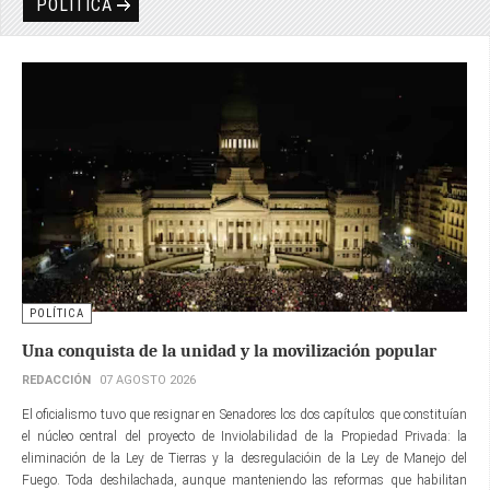
POLÍTICA
POLÍTICA
Una conquista de la unidad y la movilización popular
REDACCIÓN
07 AGOSTO 2026
El oficialismo tuvo que resignar en Senadores los dos capítulos que constituían
el núcleo central del proyecto de Inviolabilidad de la Propiedad Privada: la
eliminación de la Ley de Tierras y la desregulacióin de la Ley de Manejo del
Fuego. Toda deshilachada, aunque manteniendo las reformas que habilitan