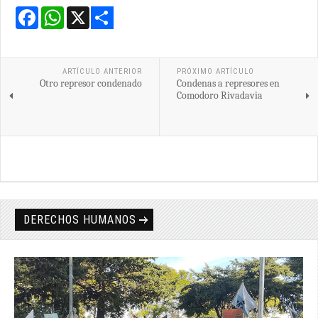
Facebook
WhatsApp
X
Share
ARTÍCULO ANTERIOR
PRÓXIMO ARTÍCULO
Otro represor condenado
Condenas a represores en
Comodoro Rivadavia
DERECHOS HUMANOS