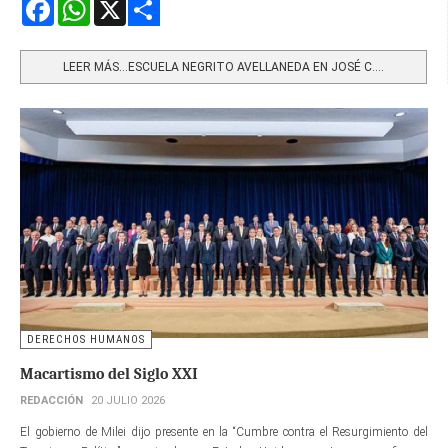
Facebook
WhatsApp
X
Share
LEER MÁS…ESCUELA NEGRITO AVELLANEDA EN JOSÉ C....
DERECHOS HUMANOS
Macartismo del Siglo XXI
REDACCIÓN
20 JULIO 2026
El gobierno de Milei dijo presente en la “Cumbre contra el Resurgimiento del