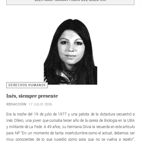
DERECHOS HUMANOS
Inés, siempre presente
REDACCIÓN
17 JULIO 2026
Era la noche del 19 de julio de 1977 y una patota de la dictadura secuestró a
Inés Ollero, una joven que cursaba tercer año de la carera de Biología en la UBA
y militante de La Fede. A 49 años, su hermana Silvia la recuerda en este artículo
para NP. “En un momento de tanta incertidumbre como el actual, debemos ser
muy conscientes de lo que sucedió como para que no se vuelva a repetir”,