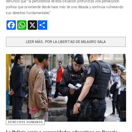
denunció que ““la persistencia de esta situación profundiza una persecución
política que se extiende desde hace más de una década y continúa vulnerando
sus derechos fundamentales”.
Facebook
WhatsApp
X
Share
LEER MÁS…POR LA LIBERTAD DE MILAGRO SALA
DERECHOS HUMANOS