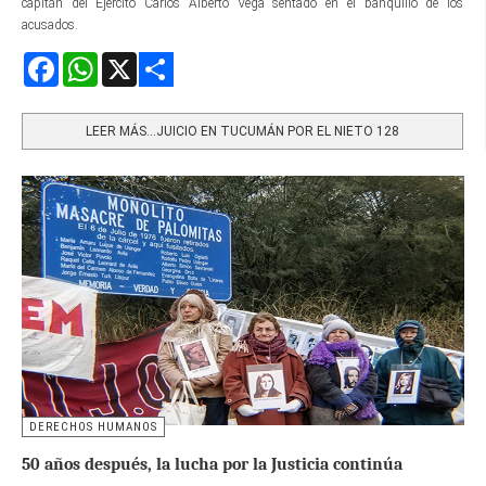
capitán del Ejército Carlos Alberto Vega sentado en el banquillo de los
acusados.
Facebook
WhatsApp
X
Share
LEER MÁS…JUICIO EN TUCUMÁN POR EL NIETO 128
DERECHOS HUMANOS
50 años después, la lucha por la Justicia continúa