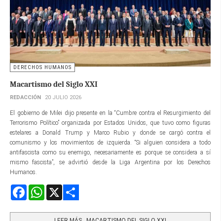
DERECHOS HUMANOS
Macartismo del Siglo XXI
REDACCIÓN
20 JULIO 2026
El gobierno de Milei dijo presente en la “Cumbre contra el Resurgimiento del
Terrorismo Político” organizada por Estados Unidos, que tuvo como figuras
estelares a Donald Trump y Marco Rubio y donde se cargó contra el
comunismo y los movimientos de izquierda. “Si alguien considera a todo
antifascista como su enemigo, necesariamente es porque se considera a sí
mismo fascista”, se advirtió desde la Liga Argentina por los Derechos
Humanos.
Facebook
WhatsApp
X
Share
LEER MÁS…MACARTISMO DEL SIGLO XXI