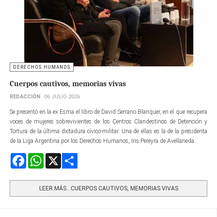
DERECHOS HUMANOS
Cuerpos cautivos, memorias vivas
REDACCIÓN
06 JULIO 2026
Se presentó en la ex Esma el libro de David Serrano Blanquer, en el que recupera
voces de mujeres sobrevivientes de los Centros Clandestinos de Detención y
Tortura de la última dictadura cívico-militar. Una de ellas es la de la presidenta
de la Liga Argentina por los Derechos Humanos, Iris Pereyra de Avellaneda.
Facebook
WhatsApp
X
Share
LEER MÁS…CUERPOS CAUTIVOS, MEMORIAS VIVAS