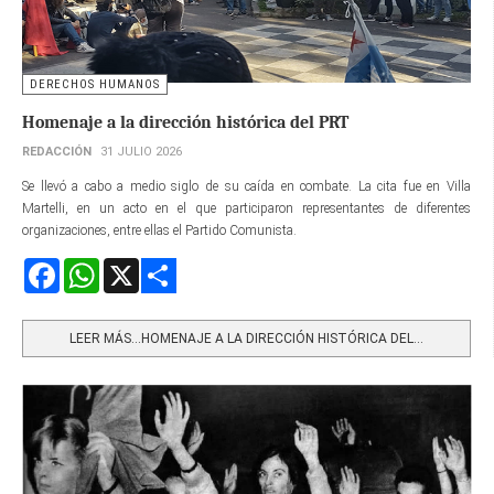
DERECHOS HUMANOS
Homenaje a la dirección histórica del PRT
REDACCIÓN
31 JULIO 2026
Se llevó a cabo a medio siglo de su caída en combate. La cita fue en Villa
Martelli, en un acto en el que participaron representantes de diferentes
organizaciones, entre ellas el Partido Comunista.
Facebook
WhatsApp
X
Share
LEER MÁS…HOMENAJE A LA DIRECCIÓN HISTÓRICA DEL...