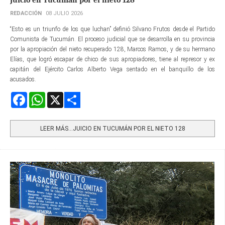
REDACCIÓN
08 JULIO 2026
“Esto es un triunfo de los que luchan” definió Silvano Frutos desde el Partido
Comunista de Tucumán. El proceso judicial que se desarrolla en su provincia
por la apropiación del nieto recuperado 128, Marcos Ramos, y de su hermano
Elías, que logró escapar de chico de sus apropiadores, tiene al represor y ex
capitán del Ejército Carlos Alberto Vega sentado en el banquillo de los
acusados.
Facebook
WhatsApp
X
Share
LEER MÁS…JUICIO EN TUCUMÁN POR EL NIETO 128