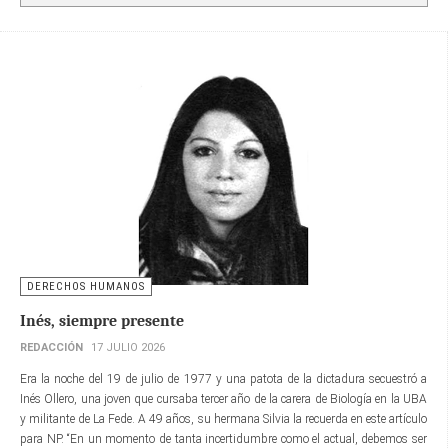
DERECHOS HUMANOS
Inés, siempre presente
REDACCIÓN
17 JULIO 2026
Era la noche del 19 de julio de 1977 y una patota de la dictadura secuestró a
Inés Ollero, una joven que cursaba tercer año de la carera de Biología en la UBA
y militante de La Fede. A 49 años, su hermana Silvia la recuerda en este artículo
para NP. “En un momento de tanta incertidumbre como el actual, debemos ser